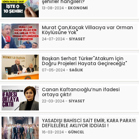
şehirler hangileri?
13-08-2024 -
EKONOMİ
Murat Çan,Kaçak Villacıya var Orman
Köylüsüne Yok"
24-07-2024 -
SİYASET
Başkan Serhat Türker"Atakum İçin
Doğru Projeleri Hayata Geçireceğiz"
07-05-2024 -
SAĞLIK
Canan Kaftancıoğlu’nun ifadesi
ortaya çıktı!
22-03-2024 -
SİYASET
YASADIŞI BAHİSCİ SAİT EMİR, KARA PARAYI
DEFİLELERLE AKLIYOR İDDİASI !
16-03-2024 -
GÜNCEL