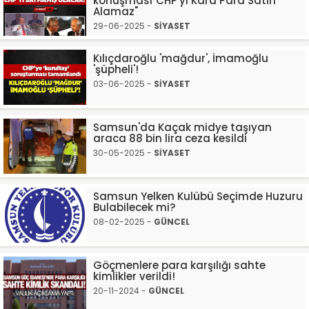
konuşması"CHP'yi Kara Para Satın
Alamaz"
29-06-2025 -
SİYASET
Kılıçdaroğlu 'mağdur', İmamoğlu
'şüpheli'!
03-06-2025 -
SİYASET
Samsun'da Kaçak midye taşıyan
araca 88 bin lira ceza kesildi
30-05-2025 -
SİYASET
Samsun Yelken Kulübü Seçimde Huzuru
Bulabilecek mi?
08-02-2025 -
GÜNCEL
Göçmenlere para karşılığı sahte
kimlikler verildi!
20-11-2024 -
GÜNCEL