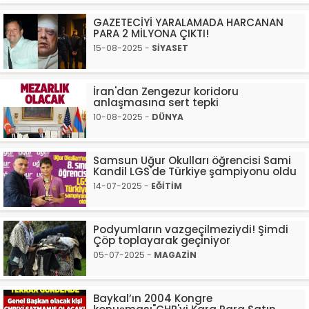
GAZETECİYİ YARALAMADA HARCANAN
PARA 2 MİLYONA ÇIKTI!
15-08-2025 -
SİYASET
İran'dan Zengezur koridoru
anlaşmasına sert tepki
10-08-2025 -
DÜNYA
Samsun Uğur Okulları öğrencisi Sami
Kandil LGS'de Türkiye şampiyonu oldu
14-07-2025 -
EĞİTİM
Podyumların vazgeçilmeziydi! Şimdi
Çöp toplayarak geçiniyor
05-07-2025 -
MAGAZİN
Baykal’ın 2004 Kongre