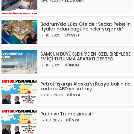
01-01-2026 -
EKONOMİ
Bodrum'da Lüks Otelde : Sedat Peker'in
ifşalarından bugüne neler yaşandı?
17-10-2025 -
SİYASET
SAMSUN BÜYÜKŞEHİR’DEN ÖZEL BİREYLERE
EV İÇİ TUTUNMA APARATI DESTEĞİ
12-10-2025 -
GÜNCEL
Petrol fışkıran Alaska'yı Rusya bakın ne
kadara ABD'ye satmış
20-08-2025 -
DÜNYA
Putin ve Trump zirvesi!
15-08-2025 -
DÜNYA