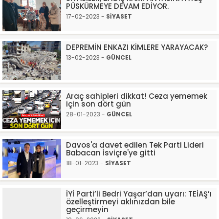
PÜSKÜRMEYE DEVAM EDİYOR.
17-02-2023 -
SİYASET
DEPREMİN ENKAZI KİMLERE YARAYACAK?
13-02-2023 -
GÜNCEL
Araç sahipleri dikkat! Ceza yememek
için son dört gün
28-01-2023 -
GÜNCEL
Davos'a davet edilen Tek Parti Lideri
Babacan İsviçre'ye gitti
18-01-2023 -
SİYASET
İYİ Parti’li Bedri Yaşar’dan uyarı: TEİAŞ’ı
özelleştirmeyi aklınızdan bile
geçirmeyin