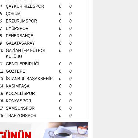
4
ÇAYKUR RİZESPOR
0
0
5
ÇORUM
0
0
6
ERZURUMSPOR
0
0
7
EYÜPSPOR
0
0
8
FENERBAHÇE
0
0
9
GALATASARAY
0
0
10
GAZİANTEP FUTBOL
0
0
KULÜBÜ
11
GENÇLERBİRLİĞİ
0
0
12
GÖZTEPE
0
0
13
İSTANBUL BAŞAKŞEHİR
0
0
14
KASIMPAŞA
0
0
15
KOCAELİSPOR
0
0
16
KONYASPOR
0
0
17
SAMSUNSPOR
0
0
18
TRABZONSPOR
0
0