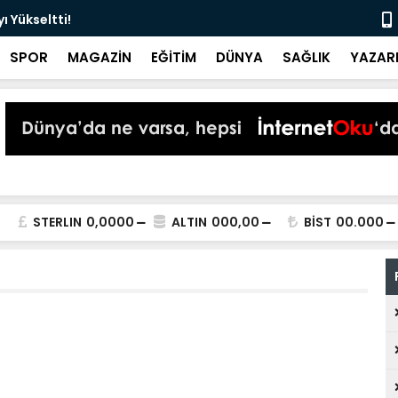
 Yükseltti!
Başkan Kur
SPOR
MAGAZİN
EĞİTİM
DÜNYA
SAĞLIK
YAZAR
STERLIN
0,0000
ALTIN
000,00
BİST
00.000