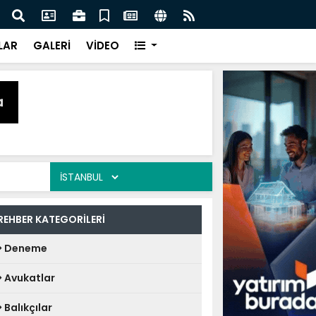
naz: İlkadım’da Gönüllere Dokunuyoruz
İBAD
LAR
GALERİ
VİDEO
REHBER KATEGORİLERİ
Deneme
Avukatlar
Balıkçılar