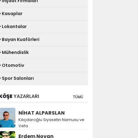
İnşaat Firmaları
Kasaplar
Lokantalar
Bayan Kuaförleri
Mühendislik
Otomotiv
Spor Salonları
KÖŞE
YAZARLARI
TÜMÜ
NİHAT ALPARSLAN
Kılıçdaroğlu Siyasetin Namusu ve
Vefa
Erdem Noyan