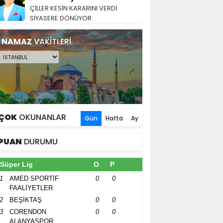
ÇİLLER KESİN KARARINI VERDİ
SİYASERE DÖNÜYOR.
NAMAZ
VAKİTLERİ
ÇOK
OKUNANLAR
Gün
Hafta
Ay
PUAN
DURUMU
Süper Lig
O
P
1
AMED SPORTİF
0
0
FAALİYETLER
2
BEŞİKTAŞ
0
0
3
CORENDON
0
0
ALANYASPOR