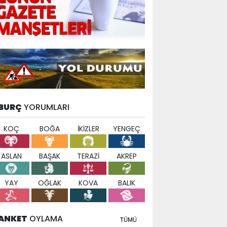
BURÇ
YORUMLARI
KOÇ
BOĞA
İKİZLER
YENGEÇ
ASLAN
BAŞAK
TERAZİ
AKREP
YAY
OĞLAK
KOVA
BALIK
ANKET
OYLAMA
TÜMÜ