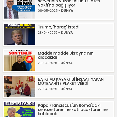
servetinin yüzde 99'unu Gates
Vakfı'na bağışlıyor
08-05-2025 -
DÜNYA
Trump, 'haraç' istedi
28-04-2025 -
DÜNYA
Madde madde Ukrayna'nın
alacakları
23-04-2025 -
DÜNYA
BATGİAD KAYA GİBİ İNŞAAT YAPAN
MÜTEAAHİTE PLAKET VERDİ
22-04-2025 -
DÜNYA
Papa Franciscus'un Roma'daki
cenaze törenine katılacaktörenine
katılacak