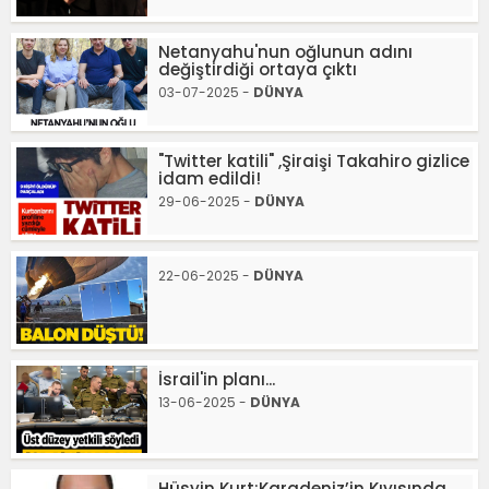
Netanyahu'nun oğlunun adını
değiştirdiği ortaya çıktı
03-07-2025 -
DÜNYA
"Twitter katili" ,Şiraişi Takahiro gizlice
idam edildi!
29-06-2025 -
DÜNYA
22-06-2025 -
DÜNYA
İsrail'in planı...
13-06-2025 -
DÜNYA
Hüsyin Kurt:Karadeniz’in Kıyısında