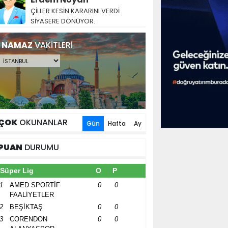
ÇİLLER KESİN KARARINI VERDİ
SİYASERE DÖNÜYOR.
NAMAZ
VAKİTLERİ
ÇOK
OKUNANLAR
Gün
Hafta
Ay
PUAN
DURUMU
Süper Lig
O
P
1
AMED SPORTİF
0
0
FAALİYETLER
2
BEŞİKTAŞ
0
0
3
CORENDON
0
0