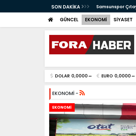
anabilir Bir Tekkeköy İçin Çalışıyoruz"
SON DAKİKA
Samsunspor Çıtayı
GÜNCEL
EKONOMİ
SİYASET
DOLAR
0,0000
EURO
0,0000
EKONOMİ -
EKONOMİ