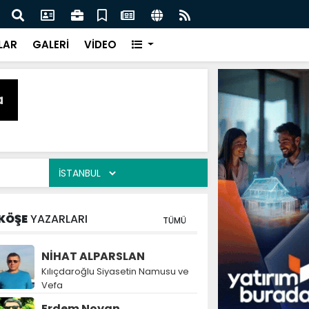
naz: İlkadım’da Gönüllere Dokunuyoruz
İBAD
LAR
GALERİ
VİDEO
KÖŞE
YAZARLARI
TÜMÜ
NİHAT ALPARSLAN
Kılıçdaroğlu Siyasetin Namusu ve
Vefa
Erdem Noyan