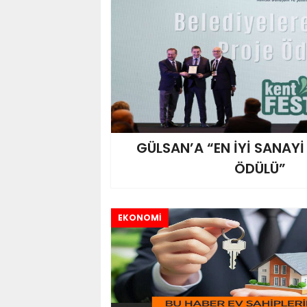
GÜLSAN’A “EN İYİ SANAY
ÖDÜLÜ”
EKONOMİ