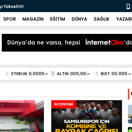
 Yükseltti!
Başkan Kur
SPOR
MAGAZİN
EĞİTİM
DÜNYA
SAĞLIK
YAZAR
STERLIN
0,0000
ALTIN
000,00
BİST
00.000
EKONOMİ