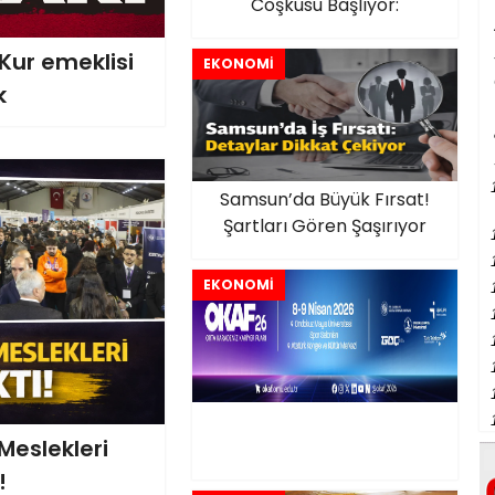
Coşkusu Başlıyor:
ur emeklisi
EKONOMİ
k
Samsun’da Büyük Fırsat!
Şartları Gören Şaşırıyor
EKONOMİ
eslekleri
!