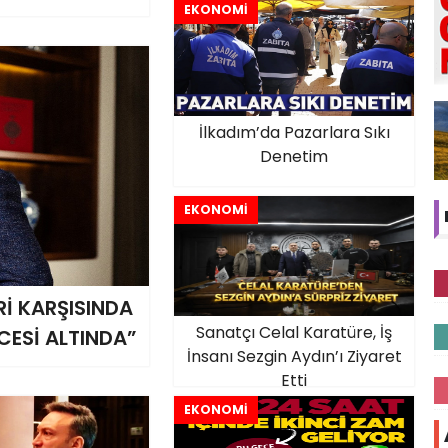
EKONOMİ
İlkadım’da Pazarlara Sıkı
Denetim
EKONOMİ
Rİ KARŞISINDA
Sanatçı Celal Karatüre, İş
CESİ ALTINDA”
İnsanı Sezgin Aydın’ı Ziyaret
Etti
EKONOMİ