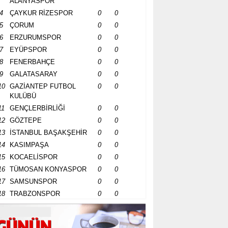
ALANYASPOR
4
ÇAYKUR RİZESPOR
0
0
5
ÇORUM
0
0
6
ERZURUMSPOR
0
0
7
EYÜPSPOR
0
0
8
FENERBAHÇE
0
0
9
GALATASARAY
0
0
10
GAZİANTEP FUTBOL
0
0
KULÜBÜ
11
GENÇLERBİRLİĞİ
0
0
12
GÖZTEPE
0
0
13
İSTANBUL BAŞAKŞEHİR
0
0
14
KASIMPAŞA
0
0
15
KOCAELİSPOR
0
0
16
TÜMOSAN KONYASPOR
0
0
17
SAMSUNSPOR
0
0
18
TRABZONSPOR
0
0