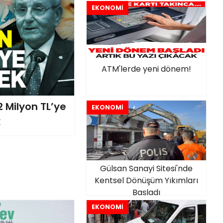
EKONOMİ
ATM'lerde yeni dönem!
 Milyon TL’ye
EKONOMİ
k
Gülsan Sanayi Sitesi'nde
Kentsel Dönüşüm Yıkımları
Başladı
EKONOMİ