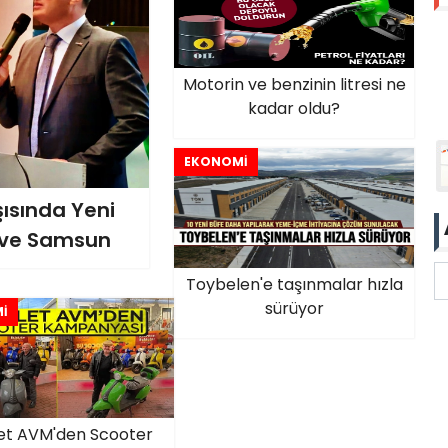
Motorin ve benzinin litresi ne
kadar oldu?
EKONOMİ
şısında Yeni
l ve Samsun
Toybelen'e taşınmalar hızla
sürüyor
İ
et AVM'den Scooter