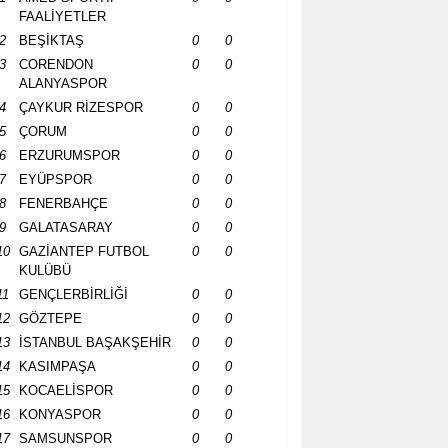
FAALİYETLER
2
BEŞİKTAŞ
0
0
3
CORENDON
0
0
ALANYASPOR
4
ÇAYKUR RİZESPOR
0
0
5
ÇORUM
0
0
6
ERZURUMSPOR
0
0
7
EYÜPSPOR
0
0
8
FENERBAHÇE
0
0
9
GALATASARAY
0
0
10
GAZİANTEP FUTBOL
0
0
KULÜBÜ
11
GENÇLERBİRLİĞİ
0
0
12
GÖZTEPE
0
0
13
İSTANBUL BAŞAKŞEHİR
0
0
14
KASIMPAŞA
0
0
15
KOCAELİSPOR
0
0
16
KONYASPOR
0
0
17
SAMSUNSPOR
0
0