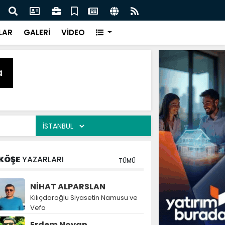
naz: İlkadım’da Gönüllere Dokunuyoruz
İBAD
LAR
GALERİ
VİDEO
KÖŞE
YAZARLARI
TÜMÜ
NİHAT ALPARSLAN
Kılıçdaroğlu Siyasetin Namusu ve
Vefa
Erdem Noyan