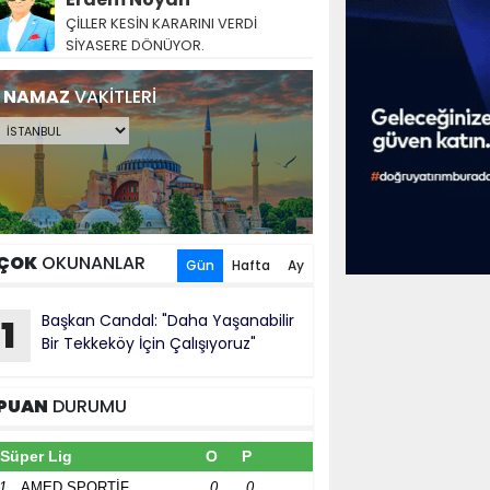
ÇİLLER KESİN KARARINI VERDİ
SİYASERE DÖNÜYOR.
NAMAZ
VAKİTLERİ
ÇOK
OKUNANLAR
Gün
Hafta
Ay
Başkan Candal: "Daha Yaşanabilir
1
Bir Tekkeköy İçin Çalışıyoruz"
PUAN
DURUMU
Süper Lig
O
P
1
AMED SPORTİF
0
0