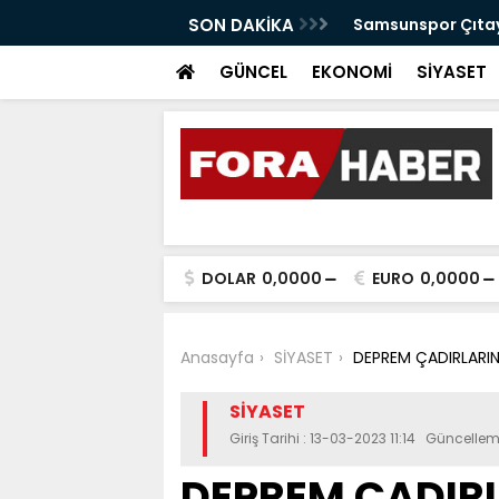
anabilir Bir Tekkeköy İçin Çalışıyoruz"
SON DAKİKA
Samsunspor Çıtayı
GÜNCEL
EKONOMİ
SİYASET
DOLAR
0,0000
EURO
0,0000
Anasayfa
SİYASET
DEPREM ÇADIRLARIN
SİYASET
Giriş Tarihi : 13-03-2023 11:14 Güncellem
DEPREM ÇADIR