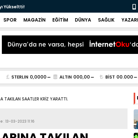
 Yükseltti!
Başkan Kur
SPOR
MAGAZİN
EĞİTİM
DÜNYA
SAĞLIK
YAZAR
STERLIN
0,0000
ALTIN
000,00
BİST
00.000
A TAKILAN SAATLER KRİZ YARATTI.
e : 13-03-2023 11:16
LARINA TAKILAN