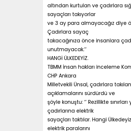
altından kurtulan ve çadırlara sı
sayaçları takıyorlar
ve 3 ay para almayacağız diye övü
Çadırlara sayaç
takacağınıza önce insanlara çadır
unutmayacak.’’
HANGİ ÜLKEDEYİZ.
TBMM İnsan hakları inceleme Ko
CHP Ankara
Milletvekili Ünsal, çadırlara takıl
açıklamalarını sürdürdü ve
şöyle konuştu: ‘’ Rezillikte sınır
çadırlarına elektrik
sayaçları taktılar. Hangi Ülkedeyi
elektrik paralarını