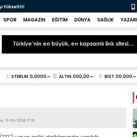
 Yükseltti!
Başkan Kur
SPOR
MAGAZİN
EĞİTİM
DÜNYA
SAĞLIK
YAZAR
STERLIN
0,0000
ALTIN
000,00
BİST
00.000
e : 11-03-2026 17:13