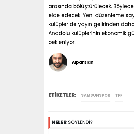
arasında bölüştürülecek. Böylece 
elde edecek. Yeni düzenleme s
kulüpler de yayın gelirinden dah
Anadolu kulüplerinin ekonomik gü
bekleniyor.
Alparslan
ETİKETLER:
SAMSUNSPOR
TFF
NELER
SÖYLENDİ?