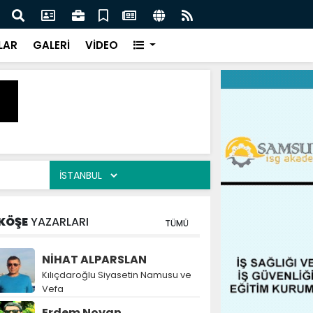
naz: İlkadım’da Gönüllere Dokunuyoruz
İBAD
LAR
GALERİ
VİDEO
KÖŞE
YAZARLARI
TÜMÜ
NİHAT ALPARSLAN
Kılıçdaroğlu Siyasetin Namusu ve
Vefa
Erdem Noyan