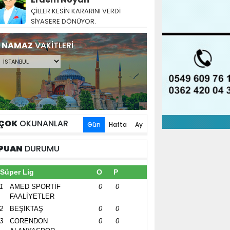
ÇİLLER KESİN KARARINI VERDİ
SİYASERE DÖNÜYOR.
NAMAZ
VAKİTLERİ
ÇOK
OKUNANLAR
Gün
Hafta
Ay
PUAN
DURUMU
Süper Lig
O
P
1
AMED SPORTİF
0
0
FAALİYETLER
2
BEŞİKTAŞ
0
0
3
CORENDON
0
0