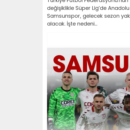
Türkiye Futbol Federasyonu'nun (
değişiklikle Süper Lig’de Anadol
Samsunspor, gelecek sezon yakla
alacak. İşte nedeni...