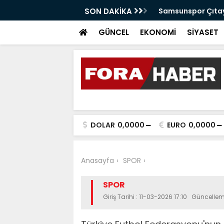
anabilir Bir Tekkeköy İçin Çalışıyoruz"
SON DAKİKA
Samsunspor Çıtayı
GÜNCEL
EKONOMİ
SİYASET
DOLAR
0,0000
EURO
0,0000
Anasayfa
SPOR
SPOR
Giriş Tarihi : 11-03-2026 17:10 Güncellem