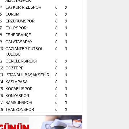
ALANYASPOR
4
ÇAYKUR RİZESPOR
0
0
5
ÇORUM
0
0
6
ERZURUMSPOR
0
0
7
EYÜPSPOR
0
0
8
FENERBAHÇE
0
0
9
GALATASARAY
0
0
10
GAZİANTEP FUTBOL
0
0
KULÜBÜ
11
GENÇLERBİRLİĞİ
0
0
12
GÖZTEPE
0
0
13
İSTANBUL BAŞAKŞEHİR
0
0
14
KASIMPAŞA
0
0
15
KOCAELİSPOR
0
0
16
KONYASPOR
0
0
17
SAMSUNSPOR
0
0
18
TRABZONSPOR
0
0