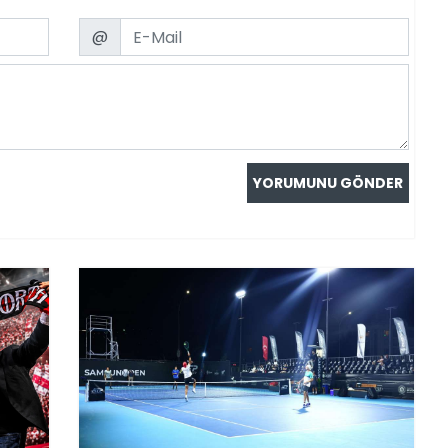
Email
@