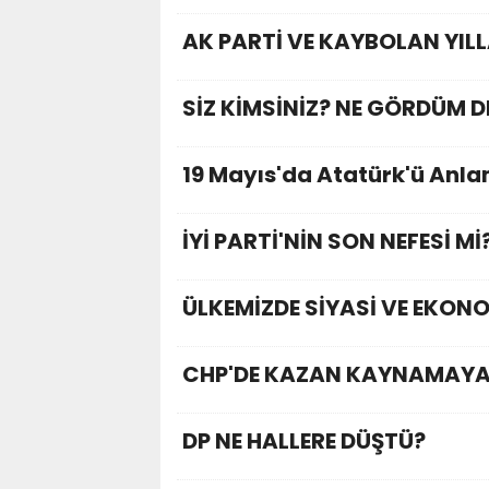
AK PARTİ VE KAYBOLAN YIL
SİZ KİMSİNİZ? NE GÖRDÜM D
19 Mayıs'da Atatürk'ü Anl
İYİ PARTİ'NİN SON NEFESİ Mİ
ÜLKEMİZDE SİYASİ VE EKONO
CHP'DE KAZAN KAYNAMAYA
DP NE HALLERE DÜŞTÜ?