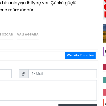
an bir anlayışa ihtiyaç var. Çünkü güçlü
ylerle mümkündür.
M ÖZCAN
VALI AĞBABA
Website Yorumları
Email
@