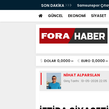
anabilir Bir Tekkeköy İçin Çalışıyoruz"
SON DAKİKA
Samsunspor Çıtayı
GÜNCEL
EKONOMİ
SİYASET
DOLAR
0,0000
EURO
0,0000
NİHAT ALPARSLAN
Giriş Tarihi : 13-05-2026 22:05