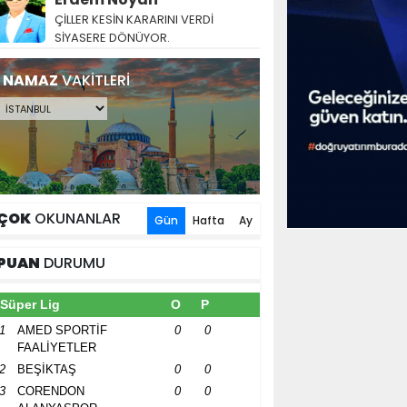
ÇİLLER KESİN KARARINI VERDİ
SİYASERE DÖNÜYOR.
NAMAZ
VAKİTLERİ
ÇOK
OKUNANLAR
Gün
Hafta
Ay
PUAN
DURUMU
Süper Lig
O
P
1
AMED SPORTİF
0
0
FAALİYETLER
2
BEŞİKTAŞ
0
0
3
CORENDON
0
0