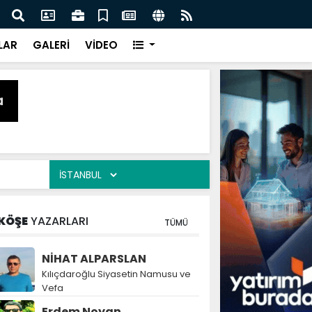
naz: İlkadım’da Gönüllere Dokunuyoruz
İBAD
LAR
GALERİ
VİDEO
KÖŞE
YAZARLARI
TÜMÜ
NİHAT ALPARSLAN
Kılıçdaroğlu Siyasetin Namusu ve
Vefa
Erdem Noyan