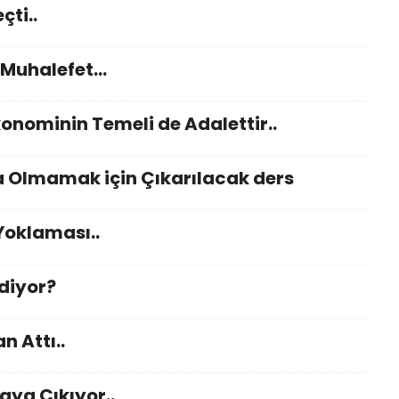
çti..
Muhalefet...
onominin Temeli de Adalettir..
Olmamak için Çıkarılacak ders
 Yoklaması..
Ediyor?
n Attı..
taya Çıkıyor..