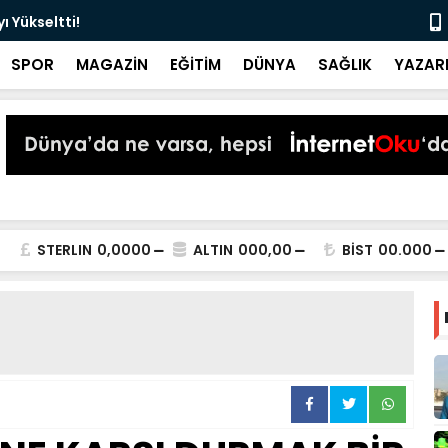
 Yükseltti!
Başkan Kur
SPOR
MAGAZİN
EĞİTİM
DÜNYA
SAĞLIK
YAZAR
STERLIN
0,0000
ALTIN
000,00
BİST
00.000