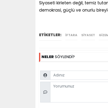
Siyaseti kirleten değil, temiz tut
demokrasi, güçlü ve onurlu bire
ETİKETLER:
IFTARA
SIYASET
GIZE
NELER
SÖYLENDİ?
Name
Comment