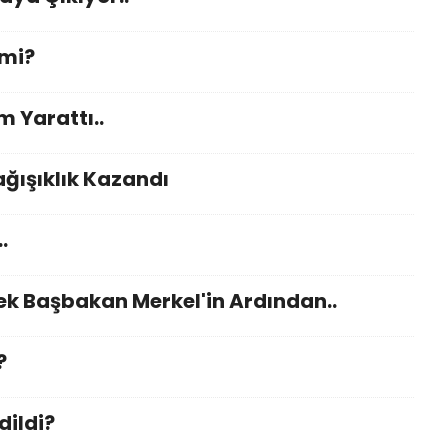
 mi?
 Yarattı..
ğışıklık Kazandı
.
 Başbakan Merkel'in Ardından..
?
dildi?