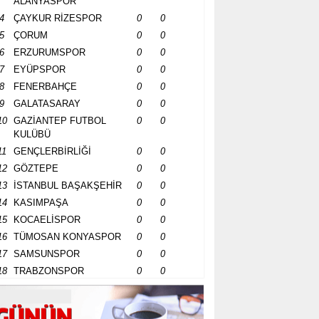
ALANYASPOR
4
ÇAYKUR RİZESPOR
0
0
5
ÇORUM
0
0
6
ERZURUMSPOR
0
0
7
EYÜPSPOR
0
0
8
FENERBAHÇE
0
0
9
GALATASARAY
0
0
10
GAZİANTEP FUTBOL
0
0
KULÜBÜ
11
GENÇLERBİRLİĞİ
0
0
12
GÖZTEPE
0
0
13
İSTANBUL BAŞAKŞEHİR
0
0
14
KASIMPAŞA
0
0
15
KOCAELİSPOR
0
0
16
TÜMOSAN KONYASPOR
0
0
17
SAMSUNSPOR
0
0
18
TRABZONSPOR
0
0