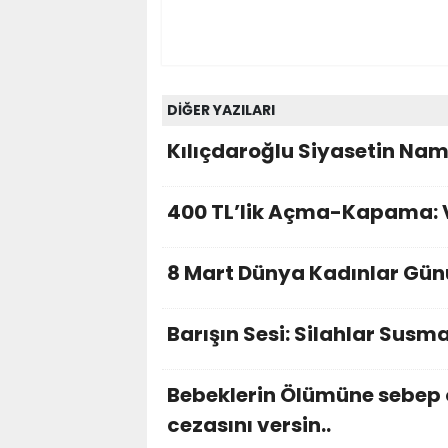
DİĞER YAZILARI
Kılıçdaroğlu Siyasetin Na
400 TL’lik Açma-Kapama: V
8 Mart Dünya Kadınlar Günü
Barışın Sesi: Silahlar Susma
Bebeklerin Ölümüne sebep o
cezasını versin..