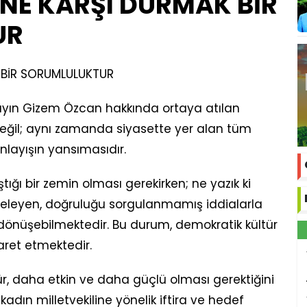
İNE KARŞI DURMAK BİR
UR
K BİR SORUMLULUKTUR
Sayın Gizem Özcan hakkında ortaya atılan
i değil; aynı zamanda siyasette yer alan tüm
anlayışın yansımasıdır.
rıştığı bir zemin olması gerekirken; ne yazık ki
deleyen, doğruluğu sorgulanmamış iddialarla
dönüşebilmektedir. Bu durum, demokratik kültür
aret etmektedir.
r, daha etkin ve daha güçlü olması gerektiğini
dın milletvekiline yönelik iftira ve hedef