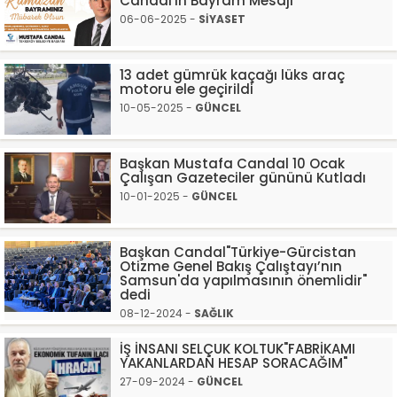
Candal'ın Bayram Mesajı
06-06-2025 -
SİYASET
13 adet gümrük kaçağı lüks araç
motoru ele geçirildi
10-05-2025 -
GÜNCEL
Başkan Mustafa Candal 10 Ocak
Çalışan Gazeteciler gününü Kutladı
10-01-2025 -
GÜNCEL
Başkan Candal"Türkiye-Gürcistan
Otizme Genel Bakış Çalıştayı’nın
Samsun'da yapılmasının önemlidir"
dedi
08-12-2024 -
SAĞLIK
İŞ İNSANI SELÇUK KOLTUK"FABRİKAMI
YAKANLARDAN HESAP SORACAĞIM"
27-09-2024 -
GÜNCEL