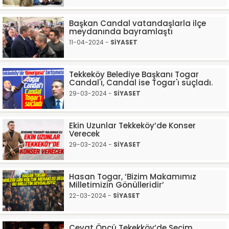
Başkan Candal vatandaşlarla ilçe
meydanında bayramlaştı
11-04-2024 -
SİYASET
Tekkeköy Belediye Başkanı Togar
Candal'ı, Candal ise Togar'ı suçladı.
29-03-2024 -
SİYASET
Ekin Uzunlar Tekkeköy’de Konser
Verecek
29-03-2024 -
SİYASET
Hasan Togar, ‘Bizim Makamımız
Milletimizin Gönülleridir’
22-03-2024 -
SİYASET
Cevat Öncü Tekekköy’de Seçim