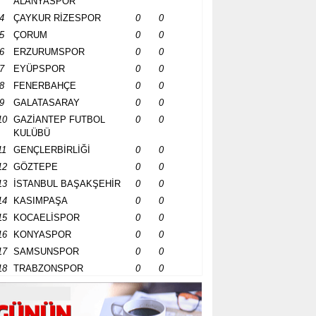
ALANYASPOR
4
ÇAYKUR RİZESPOR
0
0
5
ÇORUM
0
0
6
ERZURUMSPOR
0
0
7
EYÜPSPOR
0
0
8
FENERBAHÇE
0
0
9
GALATASARAY
0
0
10
GAZİANTEP FUTBOL
0
0
KULÜBÜ
11
GENÇLERBİRLİĞİ
0
0
12
GÖZTEPE
0
0
13
İSTANBUL BAŞAKŞEHİR
0
0
14
KASIMPAŞA
0
0
15
KOCAELİSPOR
0
0
16
KONYASPOR
0
0
17
SAMSUNSPOR
0
0
18
TRABZONSPOR
0
0