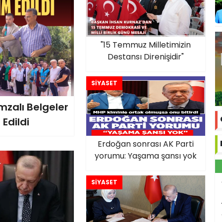
"15 Temmuz Milletimizin
Destansı Direnişidir"
SİYASET
zalı Belgeler
Edildi
Erdoğan sonrası AK Parti
yorumu: Yaşama şansı yok
SİYASET