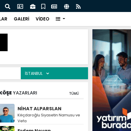
naz: İlkadım’da Gönüllere Dokunuyoruz
İBAD
LAR
GALERİ
VİDEO
KÖŞE
YAZARLARI
TÜMÜ
NİHAT ALPARSLAN
Kılıçdaroğlu Siyasetin Namusu ve
Vefa
Erdem Noyan