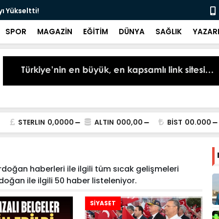
 Yükseltti!
Başkan Kur
SPOR
MAGAZİN
EĞİTİM
DÜNYA
SAĞLIK
YAZAR
STERLIN
0,0000
ALTIN
000,00
BİST
00.000
oğan haberleri ile ilgili tüm sıcak gelişmeleri
oğan ile ilgili 50 haber listeleniyor.
SİYASET