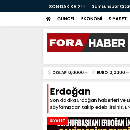
anabilir Bir Tekkeköy İçin Çalışıyoruz"
SON DAKİKA
Samsunspor Çıtayı
GÜNCEL
EKONOMİ
SİYASET
DOLAR
0,0000
EURO
0,0000
Erdoğan
Son dakika Erdoğan haberleri ve Erd
sayfamızdan takip edebilirsiniz. Erd
SİYASET