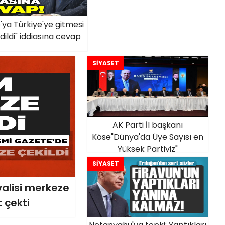
ya Türkiye'ye gitmesi
edildi" iddiasına cevap
SİYASET
AK Parti İl başkanı
Köse"Dünya'da Üye Sayısı en
Yüksek Partiyiz"
SİYASET
n valisi merkeze
t çekti