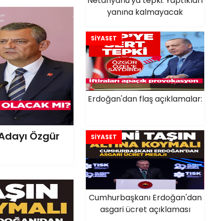
Netanyahu'ya tepki: Yaptıkları
yanına kalmayacak
SİYASET
Erdoğan'dan flaş açıklamalar:
Adayı Özgür
SİYASET
Cumhurbaşkanı Erdoğan'dan
asgari ücret açıklaması