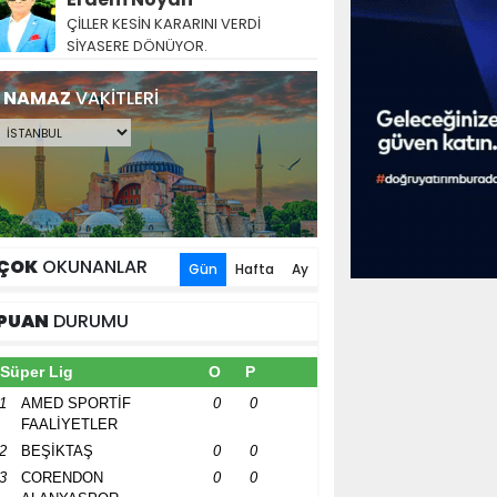
ÇİLLER KESİN KARARINI VERDİ
SİYASERE DÖNÜYOR.
NAMAZ
VAKİTLERİ
ÇOK
OKUNANLAR
Gün
Hafta
Ay
PUAN
DURUMU
Süper Lig
O
P
1
AMED SPORTİF
0
0
FAALİYETLER
2
BEŞİKTAŞ
0
0
3
CORENDON
0
0