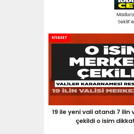
Maduro'
teklif 
SİYASET
19 ile yeni vali atandı 7 ili
çekildi o isim dikka