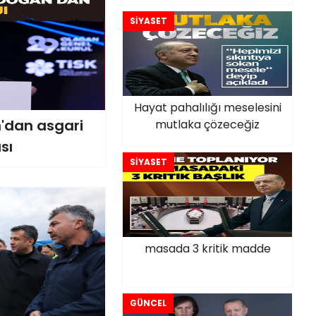
SİYASET
Hayat pahalılığı meselesini
'dan asgari
mutlaka çözeceğiz
sı
SİYASET
masada 3 kritik madde
GÜNCEL