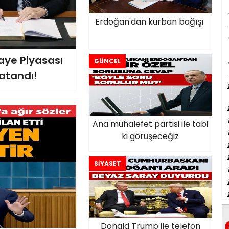
Erdoğan'dan kurban bağışı
ye Piyasası
GÜNCEL
atandı!
Ana muhalefet partisi ile tabi
ki görüşeceğiz
SİYASET
Donald Trump ile telefon