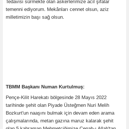
Tedavisi sürmekte olan askerlerimize acil şifalar
temenni ediyorum. Mekânları cennet olsun, aziz
milletimizin başı sağ olsun.
TBMM Başkanı Numan Kurtulmuş:
Pençe-Kilit Harekatı bölgesinde 28 Mayıs 2022
tarihinde şehit olan Piyade Üsteğmen Nuri Melih
Bozkurt'un naaşını bulmak için devam eden arama
çalışmalarında, metan gazına maruz kalarak şehit
olan 5 kahraman Mehmetçiğimize Cenab-ı Allah'tan