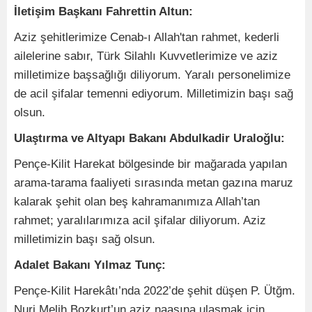
İletişim Başkanı Fahrettin Altun:
Aziz şehitlerimize Cenab-ı Allah'tan rahmet, kederli
ailelerine sabır, Türk Silahlı Kuvvetlerimize ve aziz
milletimize başsağlığı diliyorum. Yaralı personelimize
de acil şifalar temenni ediyorum. Milletimizin başı sağ
olsun.
Ulaştırma ve Altyapı Bakanı Abdulkadir Uraloğlu:
Pençe-Kilit Harekat bölgesinde bir mağarada yapılan
arama-tarama faaliyeti sırasında metan gazına maruz
kalarak şehit olan beş kahramanımıza Allah’tan
rahmet; yaralılarımıza acil şifalar diliyorum. Aziz
milletimizin başı sağ olsun.
Adalet Bakanı Yılmaz Tunç:
Pençe-Kilit Harekâtı’nda 2022’de şehit düşen P. Ütğm.
Nuri Melih Bozkurt’un aziz naaşına ulaşmak için