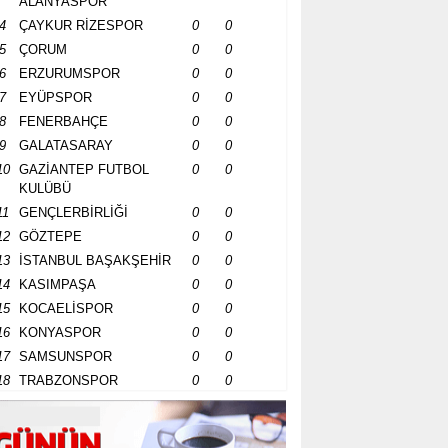
ALANYASPOR
4
ÇAYKUR RİZESPOR
0
0
5
ÇORUM
0
0
6
ERZURUMSPOR
0
0
7
EYÜPSPOR
0
0
8
FENERBAHÇE
0
0
9
GALATASARAY
0
0
10
GAZİANTEP FUTBOL
0
0
KULÜBÜ
11
GENÇLERBİRLİĞİ
0
0
12
GÖZTEPE
0
0
13
İSTANBUL BAŞAKŞEHİR
0
0
14
KASIMPAŞA
0
0
15
KOCAELİSPOR
0
0
16
KONYASPOR
0
0
17
SAMSUNSPOR
0
0
18
TRABZONSPOR
0
0