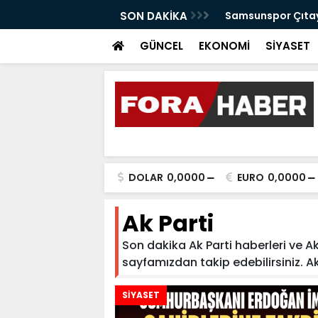
anabilir Bir Tekkeköy İçin Çalışıyoruz"
SON DAKİKA
Samsunspor Çıtayı
GÜNCEL
EKONOMİ
SİYASET
DOLAR
0,0000
EURO
0,0000
Ak Parti
Son dakika Ak Parti haberleri ve Ak 
sayfamızdan takip edebilirsiniz. Ak P
SİYASET