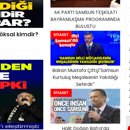
AK PARTİ SAMSUN TEŞKİLATI
BAYRAMLAŞMA PROGRAMINDA
BULUŞTU
Köksal kimdir?
SİYASET
Bakan Mustafa Çiftçi"Samsun
Kurtuluş Meşalesinin Yakıldığı
Şehirdir"
SİYASET
Halit Doğan Bafra’da