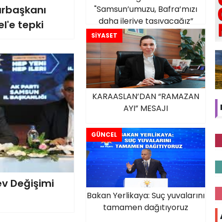
urbaşkanı
"Samsun’umuzu, Bafra’mızı
daha ileriye taşıyacağız”
l'e tepki
SİYASET
KARAASLAN’DAN “RAMAZAN
AYI” MESAJI
GÜNCEL
v Değişimi
Bakan Yerlikaya: Suç yuvalarını
tamamen dağıtıyoruz