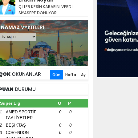
ÇİLLER KESİN KARARINI VERDİ
SİYASERE DÖNÜYOR.
NAMAZ
VAKİTLERİ
ÇOK
OKUNANLAR
Gün
Hafta
Ay
PUAN
DURUMU
Süper Lig
O
P
1
AMED SPORTİF
0
0
FAALİYETLER
2
BEŞİKTAŞ
0
0
3
CORENDON
0
0