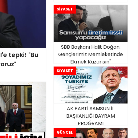
SİYASET
SBB Başkanı Halit Doğan:
'e tepki! "Bu
Gençlerimiz Memleketinde
Ekmek Kazansın"
yoruz"
SİYASET
AK PARTİ SAMSUN İL
BAŞKANLIĞI BAYRAM
PROĞRAMI
GÜNCEL