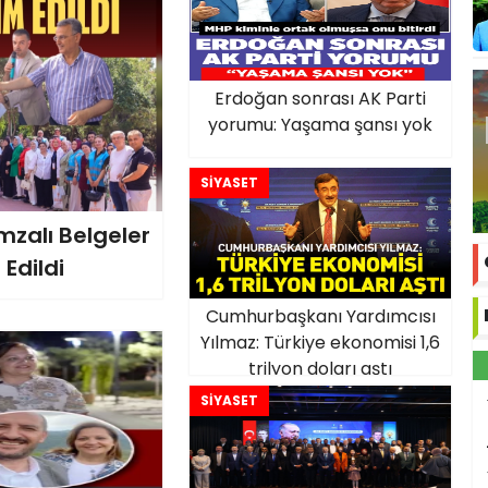
Erdoğan sonrası AK Parti
yorumu: Yaşama şansı yok
SİYASET
zalı Belgeler
Edildi
Cumhurbaşkanı Yardımcısı
Yılmaz: Türkiye ekonomisi 1,6
trilyon doları aştı
SİYASET