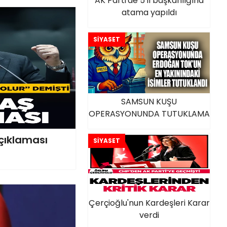
AK Parti'de 5 il başkanlığına
atama yapıldı
SİYASET
SAMSUN KUŞU
OPERASYONUNDA TUTUKLAMA
çıklaması
SİYASET
Çerçioğlu'nun Kardeşleri Karar
verdi