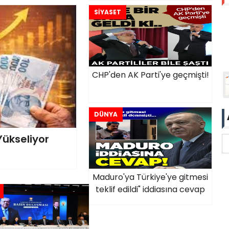
SİYASET
CHP'den AK Parti'ye geçmişti!
DÜNYA
Yükseliyor
Maduro'ya Türkiye'ye gitmesi
teklif edildi" iddiasına cevap