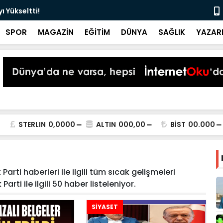
 Yükseltti!
Başkan Kur
SPOR
MAGAZİN
EĞİTİM
DÜNYA
SAĞLIK
YAZAR
STERLIN
0,0000
ALTIN
000,00
BİST
00.000
Parti haberleri ile ilgili tüm sıcak gelişmeleri
arti ile ilgili 50 haber listeleniyor.
SİYASET