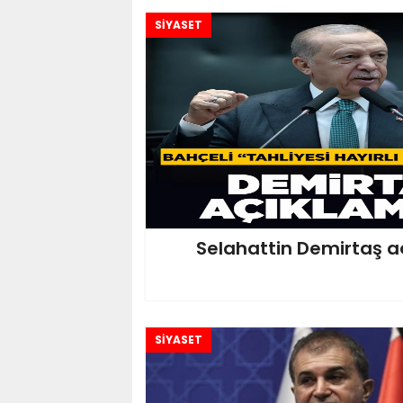
SİYASET
Selahattin Demirtaş a
SİYASET