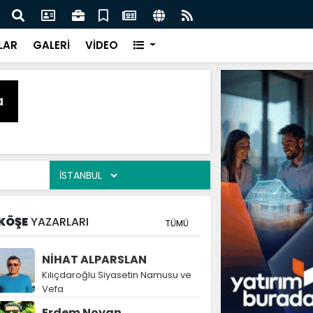
naz: İlkadım’da Gönüllere Dokunuyoruz
İBAD
LAR
GALERİ
VİDEO
KÖŞE
YAZARLARI
TÜMÜ
NİHAT ALPARSLAN
Kılıçdaroğlu Siyasetin Namusu ve
Vefa
Erdem Noyan