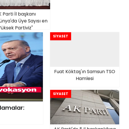
 Parti İl başkanı
ünya'da Üye Sayısı en
Yüksek Partiyiz"
SİYASET
Fuat Köktaş'ın Samsun TSO
Hamlesi
SİYASET
klamalar: