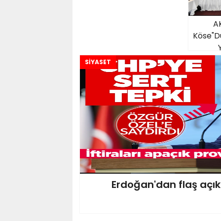
AK
Köse"D
SİYASET
Erdoğan'dan flaş açı