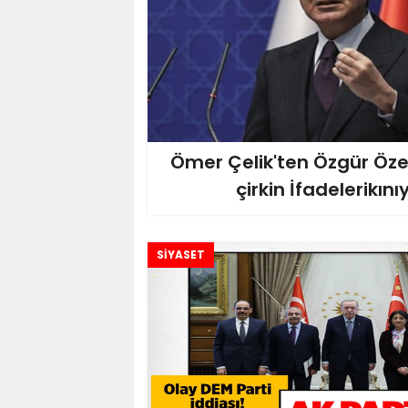
Ömer Çelik'ten Özgür Özel
çirkin İfadelerikını
SİYASET