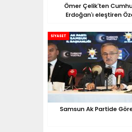
Ömer Çelik'ten Cumh
Erdoğan'ı eleştiren Öze
SİYASET
Samsun Ak Partide Göre