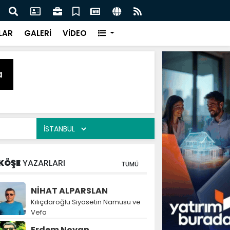
naz: İlkadım’da Gönüllere Dokunuyoruz
İBAD
LAR
GALERİ
VİDEO
KÖŞE
YAZARLARI
TÜMÜ
NİHAT ALPARSLAN
Kılıçdaroğlu Siyasetin Namusu ve
Vefa
Erdem Noyan