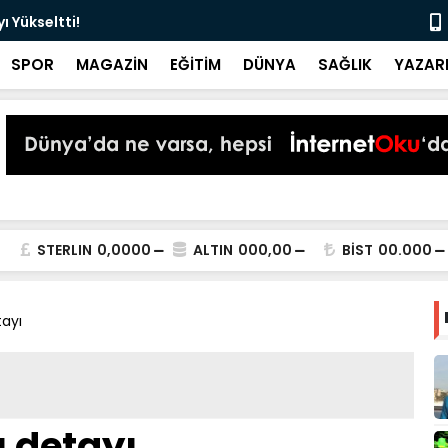
 Yükseltti!
Başkan Kur
SPOR
MAGAZİN
EĞİTİM
DÜNYA
SAĞLIK
YAZAR
STERLIN
0,0000
ALTIN
000,00
BİST
00.000
tayı
ı detayı