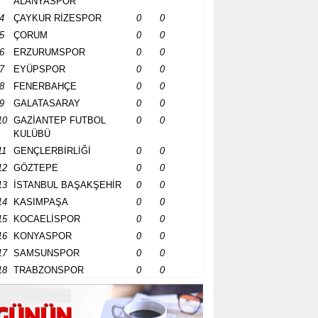
ALANYASPOR
4
ÇAYKUR RİZESPOR
0
0
5
ÇORUM
0
0
6
ERZURUMSPOR
0
0
7
EYÜPSPOR
0
0
8
FENERBAHÇE
0
0
9
GALATASARAY
0
0
10
GAZİANTEP FUTBOL
0
0
KULÜBÜ
11
GENÇLERBİRLİĞİ
0
0
12
GÖZTEPE
0
0
13
İSTANBUL BAŞAKŞEHİR
0
0
14
KASIMPAŞA
0
0
15
KOCAELİSPOR
0
0
16
KONYASPOR
0
0
17
SAMSUNSPOR
0
0
18
TRABZONSPOR
0
0