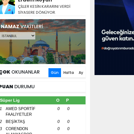
ÇİLLER KESİN KARARINI VERDİ
SİYASERE DÖNÜYOR.
NAMAZ
VAKİTLERİ
ÇOK
OKUNANLAR
Gün
Hafta
Ay
PUAN
DURUMU
Süper Lig
O
P
1
AMED SPORTİF
0
0
FAALİYETLER
2
BEŞİKTAŞ
0
0
3
CORENDON
0
0