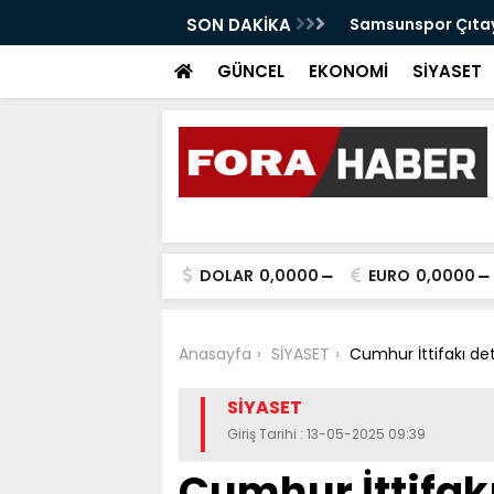
anabilir Bir Tekkeköy İçin Çalışıyoruz"
SON DAKİKA
Samsunspor Çıtayı
GÜNCEL
EKONOMİ
SİYASET
DOLAR
0,0000
EURO
0,0000
Anasayfa
SİYASET
Cumhur İttifakı de
SİYASET
Giriş Tarihi : 13-05-2025 09:39
Cumhur İttifak