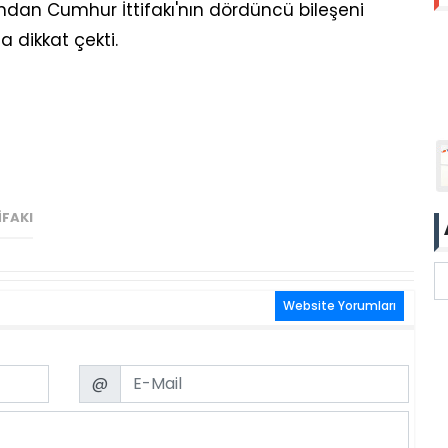
dından Cumhur İttifakı'nın dördüncü bileşeni
 dikkat çekti.
IFAKI
Website Yorumları
Email
@