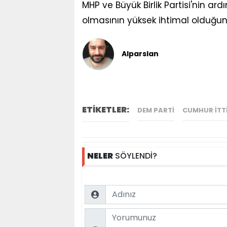
MHP ve Büyük Birlik Partisi'nin ar
olmasının yüksek ihtimal olduğuna
Alparslan
ETİKETLER:
DEM PARTI
CUMHUR ITT
NELER
SÖYLENDİ?
Name
Comment