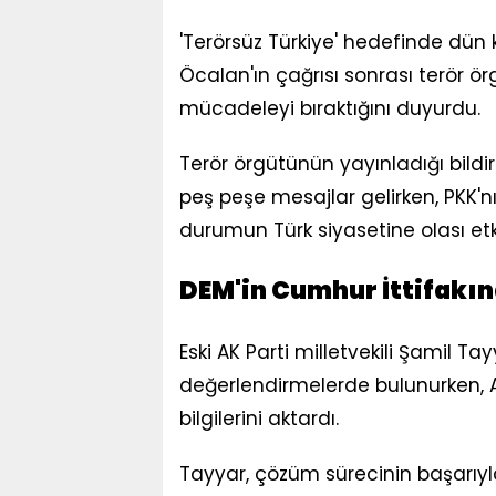
'Terörsüz Türkiye' hedefinde dün kr
Öcalan'ın çağrısı sonrası terör örg
mücadeleyi bıraktığını duyurdu.
Terör örgütünün yayınladığı bildir
peş peşe mesajlar gelirken, PKK'n
durumun Türk siyasetine olası etk
DEM'in Cumhur İttifakı
Eski AK Parti milletvekili Şamil Ta
değerlendirmelerde bulunurken, AK
bilgilerini aktardı.
Tayyar, çözüm sürecinin başarıyl