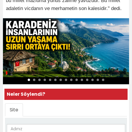
bu millet mazluma yunus zalime yavuzdur. Bu millet
adaletin vicdanın ve merhametin son kalesidir." dedi.
Neler Söylendi?
Site