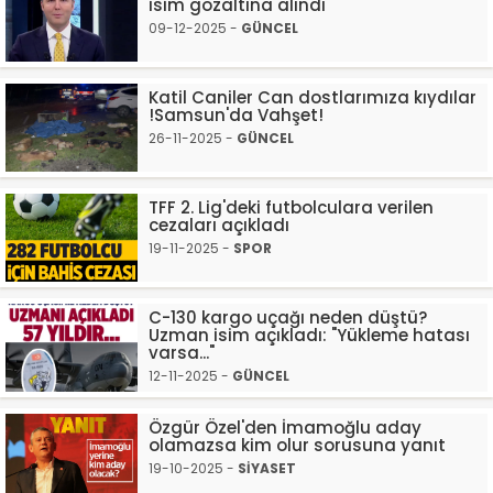
isim gözaltına alındı"
09-12-2025 -
GÜNCEL
Katil Caniler Can dostlarımıza kıydılar
!Samsun'da Vahşet!
26-11-2025 -
GÜNCEL
TFF 2. Lig'deki futbolculara verilen
cezaları açıkladı
19-11-2025 -
SPOR
C-130 kargo uçağı neden düştü?
Uzman isim açıkladı: "Yükleme hatası
varsa..."
12-11-2025 -
GÜNCEL
Özgür Özel'den İmamoğlu aday
olamazsa kim olur sorusuna yanıt
19-10-2025 -
SİYASET