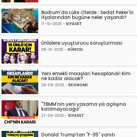
Bodrum'da Lüks Otelde : Sedat Peker'in
ifşalarından bugüne neler yaşandı?
17-10-2025 -
SİYASET
Ünlülere uyuşturucu soruşturması
08-10-2025 -
GÜNCEL
Yeni emekli maaşları hesaplandı! Kim
ne kadar alacak?
29-09-2025 -
EKONOMİ
"TBMM'nin yeni yasama yılı açılışına
katılmayacağız"
27-09-2025 -
SİYASET
Donald Trump'tan "F-35" yanıtı