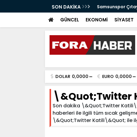
anabilir Bir Tekkeköy İçin Çalışıyoruz"
SON DAKİKA
Samsunspor Çıtayı
GÜNCEL
EKONOMİ
SİYASET
DOLAR
0,0000
EURO
0,0000
\&Quot;Twitter 
Son dakika \&Quot;Twitter Katili\
haberleri ile ilgili tüm sıcak geliş
\&Quot;Twitter Katili\&Quot; ile ilg