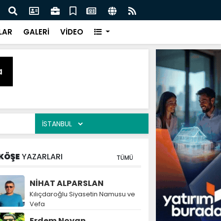
naz: İlkadım’da Gönüllere Dokunuyoruz
İBAD
LAR
GALERİ
VİDEO
KÖŞE
YAZARLARI
TÜMÜ
NİHAT ALPARSLAN
Kılıçdaroğlu Siyasetin Namusu ve
Vefa
Erdem Noyan