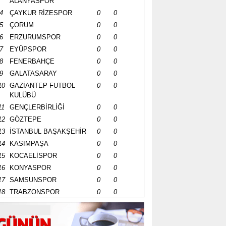
ALANYASPOR
4
ÇAYKUR RİZESPOR
0
0
5
ÇORUM
0
0
6
ERZURUMSPOR
0
0
7
EYÜPSPOR
0
0
8
FENERBAHÇE
0
0
9
GALATASARAY
0
0
10
GAZİANTEP FUTBOL
0
0
KULÜBÜ
11
GENÇLERBİRLİĞİ
0
0
12
GÖZTEPE
0
0
13
İSTANBUL BAŞAKŞEHİR
0
0
14
KASIMPAŞA
0
0
15
KOCAELİSPOR
0
0
16
KONYASPOR
0
0
17
SAMSUNSPOR
0
0
18
TRABZONSPOR
0
0