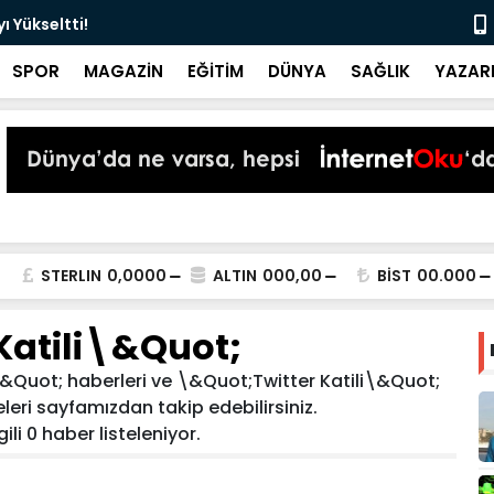
 Yükseltti!
Başkan Kur
SPOR
MAGAZİN
EĞİTİM
DÜNYA
SAĞLIK
YAZAR
STERLIN
0,0000
ALTIN
000,00
BİST
00.000
Katili\&Quot;
&Quot; haberleri ve \&Quot;Twitter Katili\&Quot;
meleri sayfamızdan takip edebilirsiniz.
ili 0 haber listeleniyor.