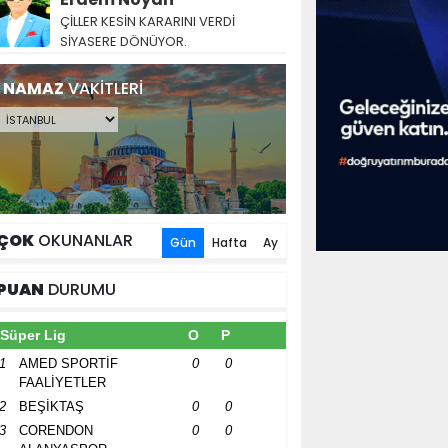
ÇİLLER KESİN KARARINI VERDİ
SİYASERE DÖNÜYOR.
NAMAZ
VAKİTLERİ
ÇOK
OKUNANLAR
Gün
Hafta
Ay
PUAN
DURUMU
Süper Lig
O
P
1
AMED SPORTİF
0
0
FAALİYETLER
2
BEŞİKTAŞ
0
0
3
CORENDON
0
0