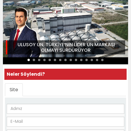
ULUSOY UN, TÜRKİYE’NİN LİDER UN MARKASI
OLMAYI SÜRDÜRÜYOR
Neler Söylendi?
Site