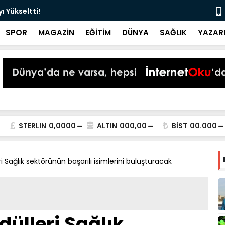
 Yükseltti!
Başkan Kur
SPOR
MAGAZİN
EĞİTİM
DÜNYA
SAĞLIK
YAZAR
STERLIN
0,0000
ALTIN
000,00
BİST
00.000
i Sağlık sektörünün başarılı isimlerini buluşturacak
dülleri Sağlık