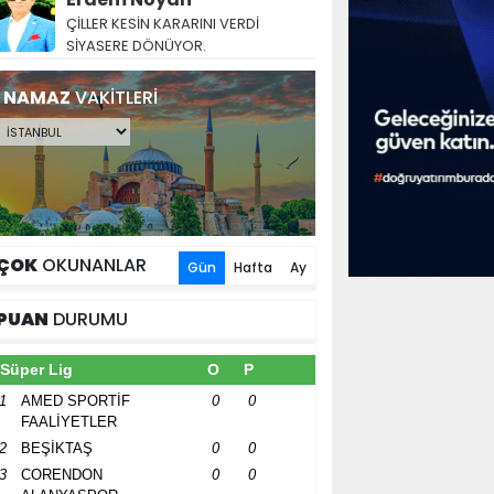
ÇİLLER KESİN KARARINI VERDİ
SİYASERE DÖNÜYOR.
NAMAZ
VAKİTLERİ
ÇOK
OKUNANLAR
Gün
Hafta
Ay
PUAN
DURUMU
Süper Lig
O
P
1
AMED SPORTİF
0
0
FAALİYETLER
2
BEŞİKTAŞ
0
0
3
CORENDON
0
0