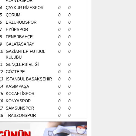
ALANYASPOR
4
ÇAYKUR RİZESPOR
0
0
5
ÇORUM
0
0
6
ERZURUMSPOR
0
0
7
EYÜPSPOR
0
0
8
FENERBAHÇE
0
0
9
GALATASARAY
0
0
10
GAZİANTEP FUTBOL
0
0
KULÜBÜ
11
GENÇLERBİRLİĞİ
0
0
12
GÖZTEPE
0
0
13
İSTANBUL BAŞAKŞEHİR
0
0
14
KASIMPAŞA
0
0
15
KOCAELİSPOR
0
0
16
KONYASPOR
0
0
17
SAMSUNSPOR
0
0
18
TRABZONSPOR
0
0