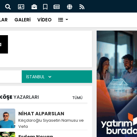
naz: İlkadım’da Gönüllere Dokunuyoruz
İBAD
LAR
GALERİ
VİDEO
KÖŞE
YAZARLARI
TÜMÜ
NİHAT ALPARSLAN
Kılıçdaroğlu Siyasetin Namusu ve
Vefa
Erdem Noyan