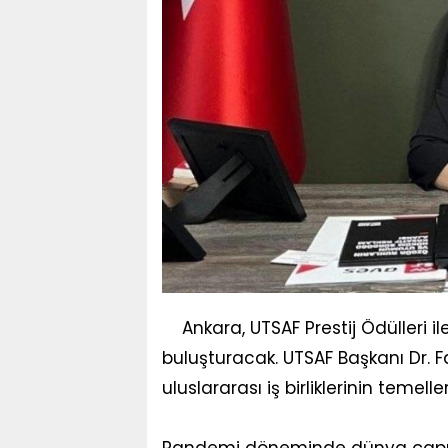
Ankara, UTSAF Prestij Ödülleri il
buluşturacak. UTSAF Başkanı Dr. Far
uluslararası iş birliklerinin temell
Pandemi döneminde dünya çapınd