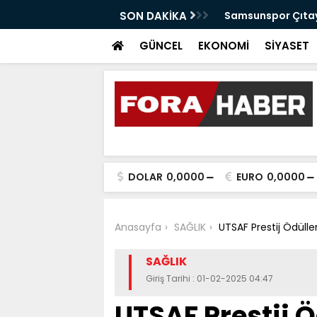
anabilir Bir Tekkeköy İçin Çalışıyoruz"
SON DAKİKA
Samsunspor Çıtayı
GÜNCEL
EKONOMİ
SİYASET
DOLAR
0,0000
EURO
0,0000
Anasayfa
SAĞLIK
UTSAF Prestij Ödüller
SAĞLIK
Giriş Tarihi : 01-02-2025 04:47
UTSAF Prestij Ö