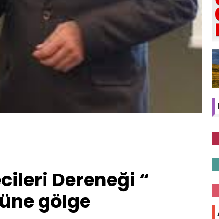
cileri Dereneği “
ğüne gölge