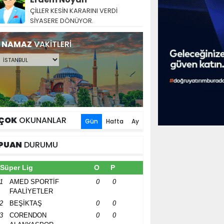
ÇİLLER KESİN KARARINI VERDİ
SİYASERE DÖNÜYOR.
NAMAZ
VAKİTLERİ
ÇOK
OKUNANLAR
Gün
Hafta
Ay
PUAN
DURUMU
Süper Lig
O
P
1
AMED SPORTİF
0
0
FAALİYETLER
2
BEŞİKTAŞ
0
0
3
CORENDON
0
0