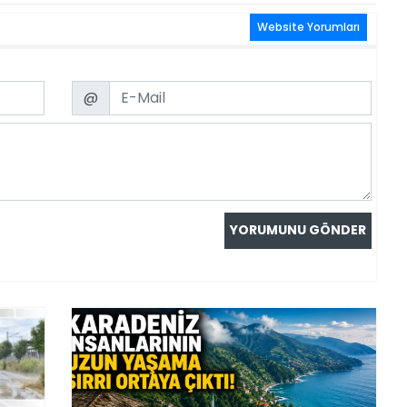
Website Yorumları
Email
@