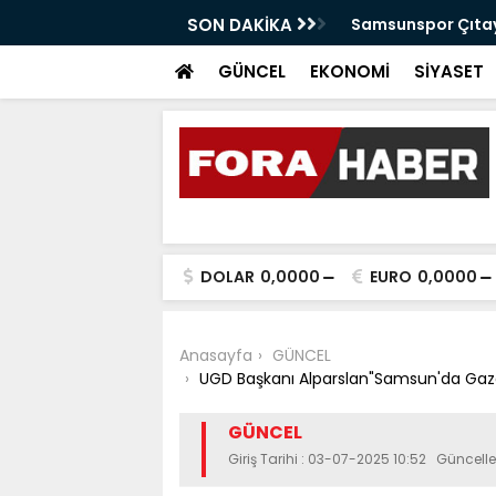
anabilir Bir Tekkeköy İçin Çalışıyoruz"
SON DAKİKA
Samsunspor Çıtayı
GÜNCEL
EKONOMİ
SİYASET
DOLAR
0,0000
EURO
0,0000
Anasayfa
GÜNCEL
UGD Başkanı Alparslan"Samsun'da Gazet
GÜNCEL
Giriş Tarihi : 03-07-2025 10:52 Güncell