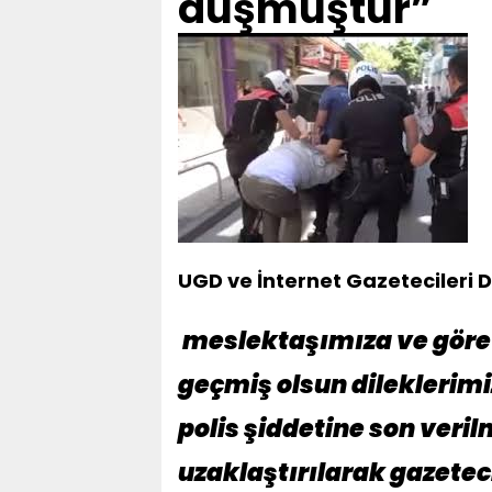
düşmüştür”
UGD ve İnternet Gazetecileri 
meslektaşımıza ve görev
geçmiş olsun dileklerimiz
polis şiddetine son veril
uzaklaştırılarak gazete