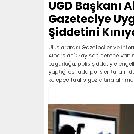
UGD Başkanı A
Gazeteciye Uyg
Şiddetini Kınıy
Uluslararası Gazeteciler ve İnte
Alparslan"Olay son derece vahim
özgürlüğü, polis şiddetiyle engel
yaptığı esnada polisler tarafında
kelepçe takılıp göz altına alınma