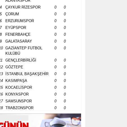
ALANYASPOR
4
ÇAYKUR RİZESPOR
0
0
5
ÇORUM
0
0
6
ERZURUMSPOR
0
0
7
EYÜPSPOR
0
0
8
FENERBAHÇE
0
0
9
GALATASARAY
0
0
10
GAZİANTEP FUTBOL
0
0
KULÜBÜ
11
GENÇLERBİRLİĞİ
0
0
12
GÖZTEPE
0
0
13
İSTANBUL BAŞAKŞEHİR
0
0
14
KASIMPAŞA
0
0
15
KOCAELİSPOR
0
0
16
KONYASPOR
0
0
17
SAMSUNSPOR
0
0
18
TRABZONSPOR
0
0