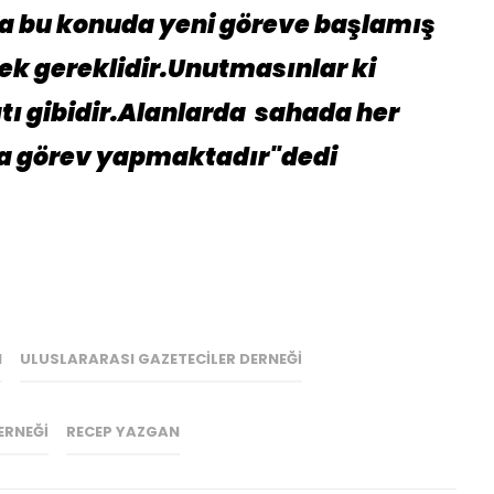
a bu konuda yeni göreve başlamış
ek gereklidir.Unutmasınlar ki
tı gibidir.Alanlarda sahada her
rta görev yapmaktadır"dedi
N
ULUSLARARASI GAZETECILER DERNEĞI
ERNEĞI
RECEP YAZGAN