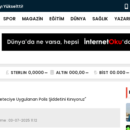
 Yükseltti!
Başkan Kur
SPOR
MAGAZİN
EĞİTİM
DÜNYA
SAĞLIK
YAZAR
STERLIN
0,0000
ALTIN
000,00
BİST
00.000
eciye Uygulanan Polis Şiddetini Kınıyoruz"
eme : 03-07-2025 11:12