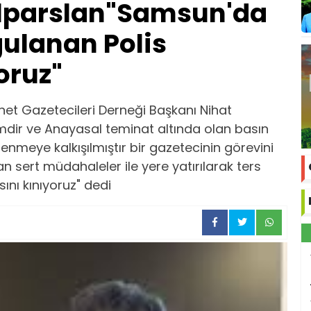
lparslan"Samsun'da
ulanan Polis
oruz"
rnet Gazetecileri Derneği Başkanı Nihat
dir ve Anayasal teminat altında olan basın
lenmeye kalkışılmıştır bir gazetecinin görevini
n sert müdahaleler ile yere yatırılarak ters
sını kınıyoruz" dedi