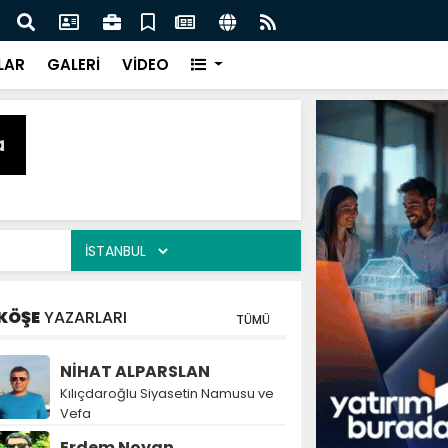
naz: İlkadım’da Gönüllere Dokunuyoruz
İBAD
LAR
GALERİ
VİDEO
KÖŞE
YAZARLARI
TÜMÜ
NİHAT ALPARSLAN
Kılıçdaroğlu Siyasetin Namusu ve
Vefa
Erdem Noyan