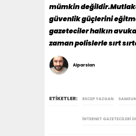
mümkin değildir.Mutlak
güvenlik güçlerini eğitm
gazeteciler halkın avuka
zaman polislerle sırt sı
Alparslan
ETİKETLER:
RECEP YAZGAN
SAMSU
İNTERNET GAZETECILERI D