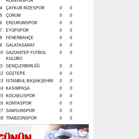
ALANYASPOR
4
ÇAYKUR RİZESPOR
0
0
5
ÇORUM
0
0
6
ERZURUMSPOR
0
0
7
EYÜPSPOR
0
0
8
FENERBAHÇE
0
0
9
GALATASARAY
0
0
10
GAZİANTEP FUTBOL
0
0
KULÜBÜ
11
GENÇLERBİRLİĞİ
0
0
12
GÖZTEPE
0
0
13
İSTANBUL BAŞAKŞEHİR
0
0
14
KASIMPAŞA
0
0
15
KOCAELİSPOR
0
0
16
KONYASPOR
0
0
17
SAMSUNSPOR
0
0
18
TRABZONSPOR
0
0