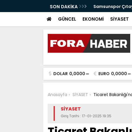
anabilir Bir Tekkeköy İçin Çalışıyoruz"
SON DAKİKA
Samsunspor Çıtayı
GÜNCEL
EKONOMİ
SİYASET
DOLAR
0,0000
EURO
0,0000
Anasayfa
SİYASET
Ticaret Bakanlığı'
SİYASET
Giriş Tarihi : 17-01-2025 19:35
Ticaret Bakanl