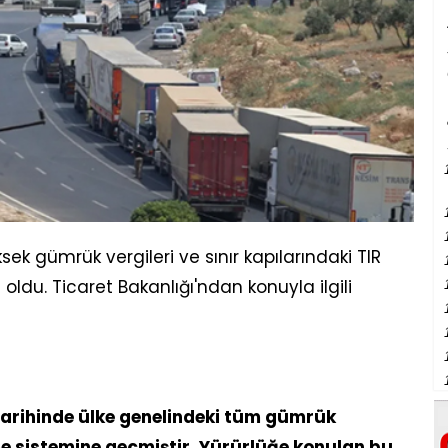
ksek gümrük vergileri ve sınır kapılarındaki TIR
du. Ticaret Bakanlığı'ndan konuyla ilgili
 tarihinde ülke genelindeki tüm gümrük
me sistemine geçmiştir. Yürürlüğe konulan bu