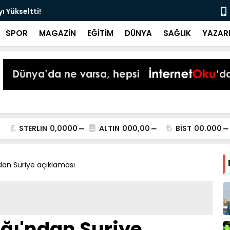
 Yükseltti!
Başkan Kur
SPOR
MAGAZİN
EĞİTİM
DÜNYA
SAĞLIK
YAZAR
STERLIN
0,0000
ALTIN
000,00
BİST
00.000
ndan Suriye açıklaması
ığı'ndan Suriye