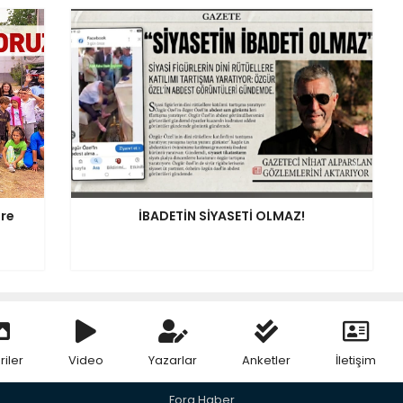
ere
İBADETİN SİYASETİ OLMAZ!
riler
Video
Yazarlar
Anketler
İletişim
Fora Haber