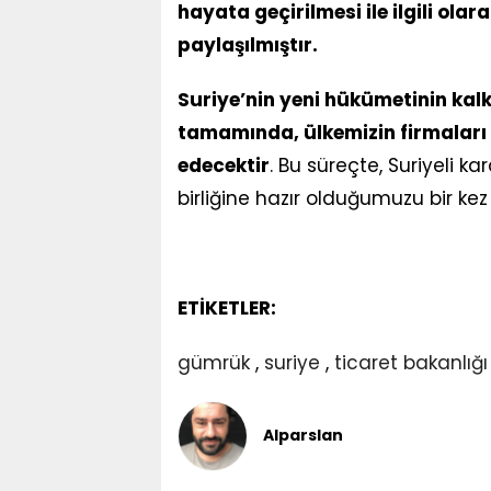
hayata geçirilmesi ile ilgili olara
paylaşılmıştır.
Suriye’nin yeni hükümetinin kal
tamamında, ülkemizin firmaları 
edecektir
. Bu süreçte, Suriyeli k
birliğine hazır olduğumuzu bir ke
ETİKETLER:
gümrük
,
suriye
,
ticaret bakanlığı
Alparslan