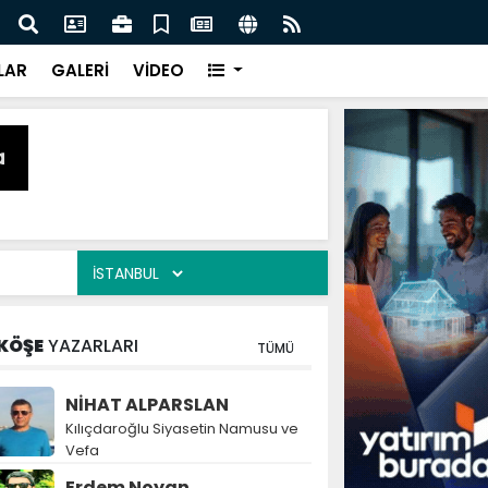
naz: İlkadım’da Gönüllere Dokunuyoruz
İBAD
LAR
GALERİ
VİDEO
KÖŞE
YAZARLARI
TÜMÜ
NİHAT ALPARSLAN
Kılıçdaroğlu Siyasetin Namusu ve
Vefa
Erdem Noyan