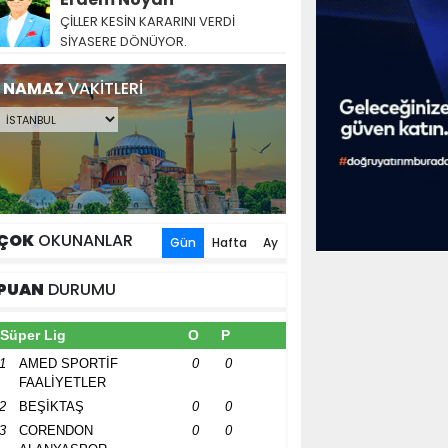
ÇİLLER KESİN KARARINI VERDİ
SİYASERE DÖNÜYOR.
NAMAZ
VAKİTLERİ
ÇOK
OKUNANLAR
Gün
Hafta
Ay
PUAN
DURUMU
Süper Lig
O
P
1
AMED SPORTİF
0
0
FAALİYETLER
2
BEŞİKTAŞ
0
0
3
CORENDON
0
0