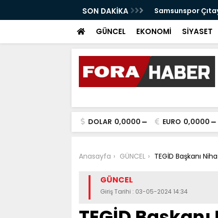
anabilir Bir Tekkeköy İçin Çalışıyoruz"
SON DAKİKA
Samsunspor Çıtayı
GÜNCEL
EKONOMİ
SİYASET
DOLAR
0,0000
EURO
0,0000
Anasayfa
GÜNCEL
TEGİD Başkanı Niha
GÜNCEL
Giriş Tarihi : 03-05-2024 14:34
TEGİD Başkanı 