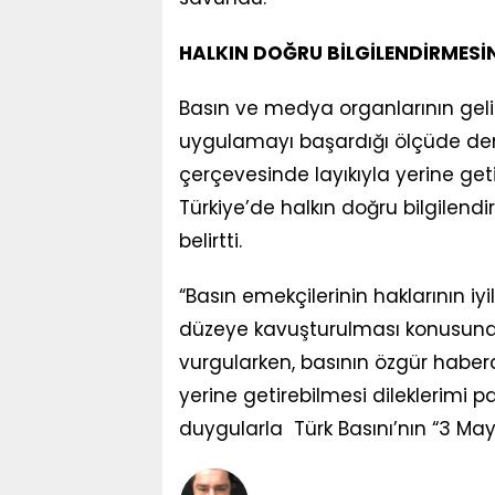
HALKIN DOĞRU BİLGİLENDİRMESİ
Basın ve medya organlarının geliş
uygulamayı başardığı ölçüde denet
çerçevesinde layıkıyla yerine ge
Türkiye’de halkın doğru bilgilen
belirtti.
“Basın emekçilerinin haklarının iy
düzeye kavuşturulması konusunda
vurgularken, basının özgür haber
yerine getirebilmesi dileklerimi p
duygularla Türk Basını’nın “3 Ma