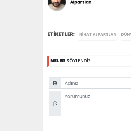
Alparslan
ETİKETLER:
NIHAT ALPARSLAN
DÜN
NELER
SÖYLENDİ?
Name
Comment