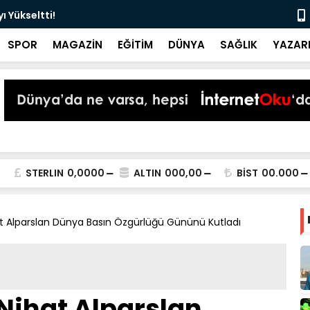
 Yükseltti!
Başkan Kur
SPOR
MAGAZİN
EĞİTİM
DÜNYA
SAĞLIK
YAZAR
STERLIN
0,0000
ALTIN
000,00
BİST
00.000
t Alparslan Dünya Basın Özgürlüğü Gününü Kutladı
Nihat Alparslan