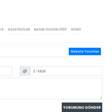
YA
GAZETECILER
BASIN ÖZGÜRLÜĞÜ
GÜNÜ
Website Yorumları
Email
@