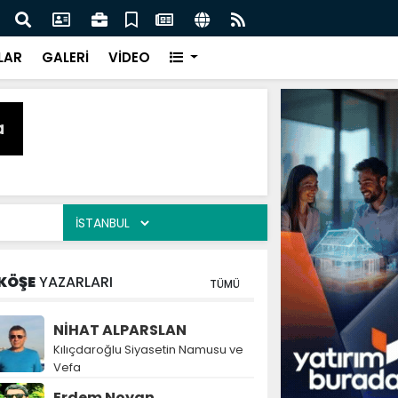
naz: İlkadım’da Gönüllere Dokunuyoruz
İBAD
LAR
GALERİ
VİDEO
KÖŞE
YAZARLARI
TÜMÜ
NİHAT ALPARSLAN
Kılıçdaroğlu Siyasetin Namusu ve
Vefa
Erdem Noyan