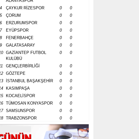
ALANYASPOR
4
ÇAYKUR RİZESPOR
0
0
5
ÇORUM
0
0
6
ERZURUMSPOR
0
0
7
EYÜPSPOR
0
0
8
FENERBAHÇE
0
0
9
GALATASARAY
0
0
10
GAZİANTEP FUTBOL
0
0
KULÜBÜ
11
GENÇLERBİRLİĞİ
0
0
12
GÖZTEPE
0
0
13
İSTANBUL BAŞAKŞEHİR
0
0
14
KASIMPAŞA
0
0
15
KOCAELİSPOR
0
0
16
TÜMOSAN KONYASPOR
0
0
17
SAMSUNSPOR
0
0
18
TRABZONSPOR
0
0