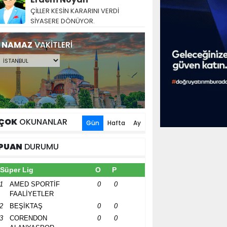
ÇİLLER KESİN KARARINI VERDİ
SİYASERE DÖNÜYOR.
NAMAZ
VAKİTLERİ
ÇOK
OKUNANLAR
Gün
Hafta
Ay
PUAN
DURUMU
Süper Lig
O
P
1
AMED SPORTİF
0
0
FAALİYETLER
2
BEŞİKTAŞ
0
0
3
CORENDON
0
0