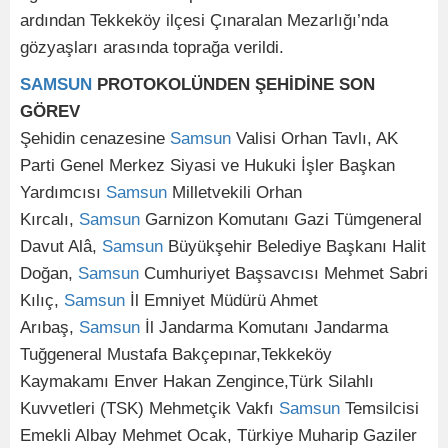
ardından Tekkeköy ilçesi Çınaralan Mezarlığı’nda
gözyaşları arasında toprağa verildi.
SAMSUN
PROTOKOLÜNDEN ŞEHİDİNE SON
GÖREV
Şehidin cenazesine
Samsun
Valisi Orhan Tavlı, AK
Parti Genel Merkez Siyasi ve Hukuki İşler Başkan
Yardımcısı
Samsun
Milletvekili Orhan
Kırcalı,
Samsun
Garnizon Komutanı Gazi Tümgeneral
Davut Alâ,
Samsun
Büyükşehir Belediye Başkanı Halit
Doğan,
Samsun
Cumhuriyet Başsavcısı Mehmet Sabri
Kılıç,
Samsun
İl Emniyet Müdürü Ahmet
Arıbaş,
Samsun
İl Jandarma Komutanı Jandarma
Tuğgeneral Mustafa Bakçepınar,Tekkeköy
Kaymakamı Enver Hakan Zengince,Türk Silahlı
Kuvvetleri (TSK) Mehmetçik Vakfı
Samsun
Temsilcisi
Emekli Albay Mehmet Ocak, Türkiye Muharip Gaziler