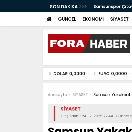
anabilir Bir Tekkeköy İçin Çalışıyoruz"
SON DAKİKA
Samsunspor Çıtayı
GÜNCEL
EKONOMİ
SİYASET
DOLAR
0,0000
EURO
0,0000
Anasayfa
SİYASET
Samsun Yakakent Ja
SİYASET
Giriş Tarihi : 24-12-2025 22:44 Güncell
Samsun Yakake