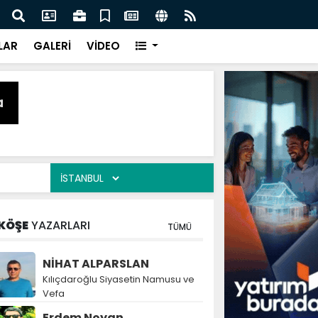
naz: İlkadım’da Gönüllere Dokunuyoruz
İBAD
LAR
GALERİ
VİDEO
KÖŞE
YAZARLARI
TÜMÜ
NİHAT ALPARSLAN
Kılıçdaroğlu Siyasetin Namusu ve
Vefa
Erdem Noyan