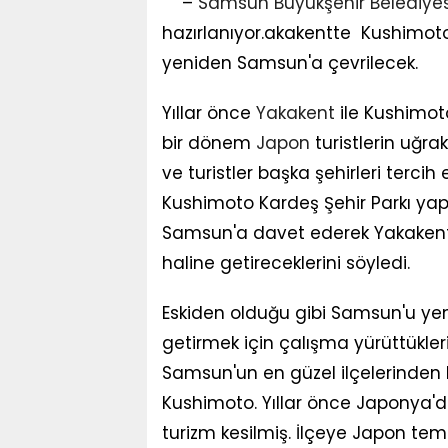
–
Samsun Büyükşehir Belediyes
hazırlanıyor.akakentte Kushimoto K
yeniden Samsun'a çevrilecek.
Yıllar önce
Yakakent
ile Kushimot
bir dönem
Japon
turistlerin uğra
ve turistler başka şehirleri terc
Kushimoto Kardeş Şehir Parkı yap
Samsun'a davet ederek Yakakent'i 
haline getireceklerini söyledi.
Eskiden olduğu gibi Samsun'u yen
getirmek için çalışma yürüttükle
Samsun'un en güzel ilçelerinden b
Kushimoto. Yıllar önce Japonya'da
turizm kesilmiş. İlçeye Japon tema