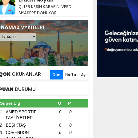
ÇİLLER KESİN KARARINI VERDİ
SİYASERE DÖNÜYOR.
NAMAZ
VAKİTLERİ
ÇOK
OKUNANLAR
Gün
Hafta
Ay
PUAN
DURUMU
Süper Lig
O
P
1
AMED SPORTİF
0
0
FAALİYETLER
2
BEŞİKTAŞ
0
0
3
CORENDON
0
0