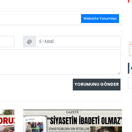
Website Yorumları
Email
@