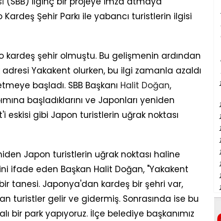
i
(SBB) ilginç bir projeye imza atmaya
ardeş Şehir Parkı ile yabancı turistlerin ilgisi
o kardeş şehir olmuştu. Bu gelişmenin ardından
k adresi Yakakent olurken, bu ilgi zamanla azaldı
ih etmeye başladı. SBB Başkanı
Halit Doğan
,
ımına başladıklarını ve Japonları yeniden
eskisi gibi Japon turistlerin uğrak noktası
iden Japon turistlerin uğrak noktası haline
rini ifade eden Başkan Halit Doğan, "Yakakent
ir tanesi. Japonya'dan kardeş bir şehri var,
n turistler gelir ve gidermiş. Sonrasında ise bu
lı bir park yapıyoruz. İlçe belediye başkanımız