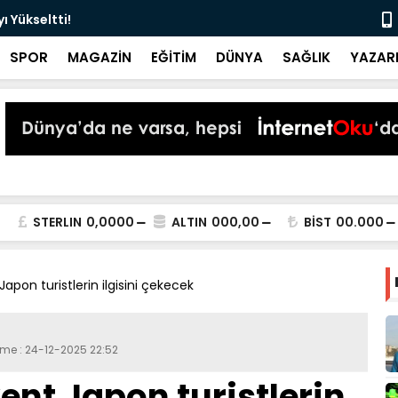
 Yükseltti!
Başkan Kur
SPOR
MAGAZİN
EĞİTİM
DÜNYA
SAĞLIK
YAZAR
STERLIN
0,0000
ALTIN
000,00
BİST
00.000
pon turistlerin ilgisini çekecek
eme : 24-12-2025 22:52
nt Japon turistlerin