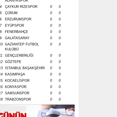
ALANYASPOR
4
ÇAYKUR RİZESPOR
0
0
5
ÇORUM
0
0
6
ERZURUMSPOR
0
0
7
EYÜPSPOR
0
0
8
FENERBAHÇE
0
0
9
GALATASARAY
0
0
10
GAZİANTEP FUTBOL
0
0
KULÜBÜ
11
GENÇLERBİRLİĞİ
0
0
12
GÖZTEPE
0
0
13
İSTANBUL BAŞAKŞEHİR
0
0
14
KASIMPAŞA
0
0
15
KOCAELİSPOR
0
0
16
KONYASPOR
0
0
17
SAMSUNSPOR
0
0
18
TRABZONSPOR
0
0