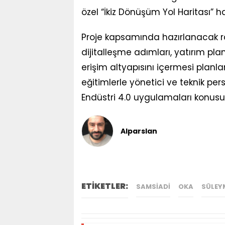
özel “İkiz Dönüşüm Yol Haritası” h
Proje kapsamında hazırlanacak rap
dijitalleşme adımları, yatırım pl
erişim altyapısını içermesi planl
eğitimlerle yönetici ve teknik per
Endüstri 4.0 uygulamaları konusu
Alparslan
ETİKETLER:
SAMSIADI
OKA
SÜLEY