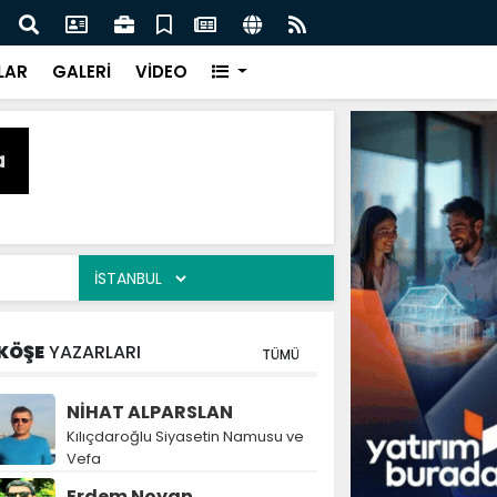
naz: İlkadım’da Gönüllere Dokunuyoruz
İBAD
LAR
GALERİ
VİDEO
KÖŞE
YAZARLARI
TÜMÜ
NİHAT ALPARSLAN
Kılıçdaroğlu Siyasetin Namusu ve
Vefa
Erdem Noyan