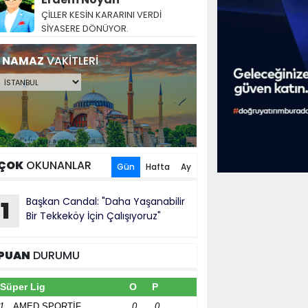
ÇİLLER KESİN KARARINI VERDİ
SİYASERE DÖNÜYOR.
NAMAZ
VAKİTLERİ
ÇOK
OKUNANLAR
Gün
Hafta
Ay
Başkan Candal: "Daha Yaşanabilir
1
Bir Tekkeköy İçin Çalışıyoruz"
PUAN
DURUMU
Süper Lig
O
P
1
AMED SPORTİF
0
0