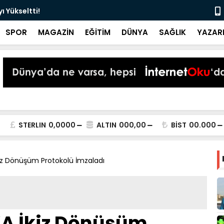
 Yükseltti!
Başkan Kur
SPOR
MAGAZİN
EĞİTİM
DÜNYA
SAĞLIK
YAZAR
STERLIN
0,0000
ALTIN
000,00
BİST
00.000
iz Dönüşüm Protokolü İmzaladı
A İkiz Dönüşüm