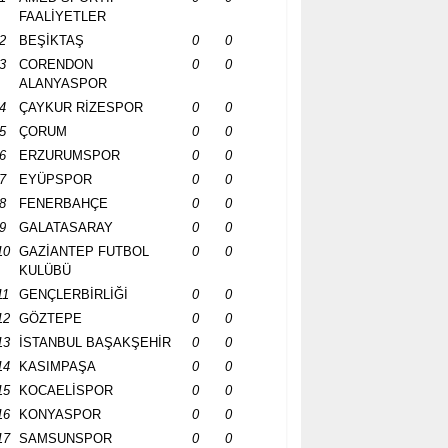
FAALİYETLER
2
BEŞİKTAŞ
0
0
3
CORENDON
0
0
ALANYASPOR
4
ÇAYKUR RİZESPOR
0
0
5
ÇORUM
0
0
6
ERZURUMSPOR
0
0
7
EYÜPSPOR
0
0
8
FENERBAHÇE
0
0
9
GALATASARAY
0
0
10
GAZİANTEP FUTBOL
0
0
KULÜBÜ
11
GENÇLERBİRLİĞİ
0
0
12
GÖZTEPE
0
0
13
İSTANBUL BAŞAKŞEHİR
0
0
14
KASIMPAŞA
0
0
15
KOCAELİSPOR
0
0
16
KONYASPOR
0
0
17
SAMSUNSPOR
0
0