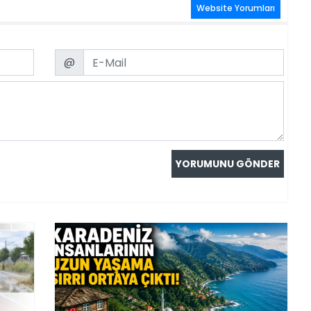
Website Yorumları
Email
@