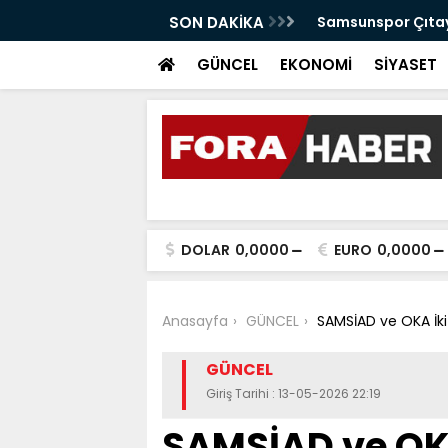
anabilir Bir Tekkeköy İçin Çalışıyoruz"
SON DAKİKA
Samsunspor Çıtayı
GÜNCEL
EKONOMİ
SİYASET
DOLAR
0,0000
EURO
0,0000
Anasayfa
GÜNCEL
SAMSİAD ve OKA İk
GÜNCEL
Giriş Tarihi : 13-05-2026 22:19
SAMSİAD ve OK