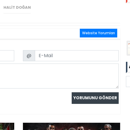
HALIT DOĞAN
Website Yorumları
Email
@