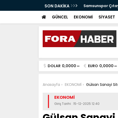
anabilir Bir Tekkeköy İçin Çalışıyoruz"
SON DAKİKA
Samsunspor Çıtayı
GÜNCEL
EKONOMİ
SİYASET
DOLAR
0,0000
EURO
0,0000
Anasayfa
EKONOMİ
Gülsan Sanayi Sit
EKONOMİ
Giriş Tarihi : 15-12-2025 12:40
Gülsan Sanayi 