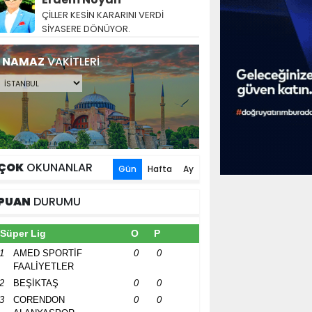
ÇİLLER KESİN KARARINI VERDİ
SİYASERE DÖNÜYOR.
NAMAZ
VAKİTLERİ
ÇOK
OKUNANLAR
Gün
Hafta
Ay
PUAN
DURUMU
Süper Lig
O
P
1
AMED SPORTİF
0
0
FAALİYETLER
2
BEŞİKTAŞ
0
0
3
CORENDON
0
0