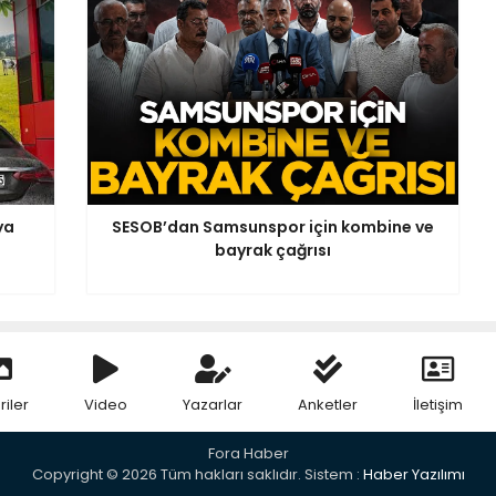
ya
SESOB’dan Samsunspor için kombine ve
bayrak çağrısı
riler
Video
Yazarlar
Anketler
İletişim
Fora Haber
Copyright © 2026 Tüm hakları saklıdır. Sistem :
Haber Yazılımı