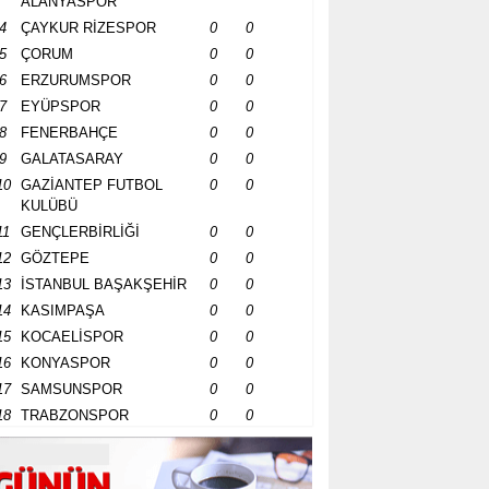
ALANYASPOR
4
ÇAYKUR RİZESPOR
0
0
5
ÇORUM
0
0
6
ERZURUMSPOR
0
0
7
EYÜPSPOR
0
0
8
FENERBAHÇE
0
0
9
GALATASARAY
0
0
10
GAZİANTEP FUTBOL
0
0
KULÜBÜ
11
GENÇLERBİRLİĞİ
0
0
12
GÖZTEPE
0
0
13
İSTANBUL BAŞAKŞEHİR
0
0
14
KASIMPAŞA
0
0
15
KOCAELİSPOR
0
0
16
KONYASPOR
0
0
17
SAMSUNSPOR
0
0
18
TRABZONSPOR
0
0