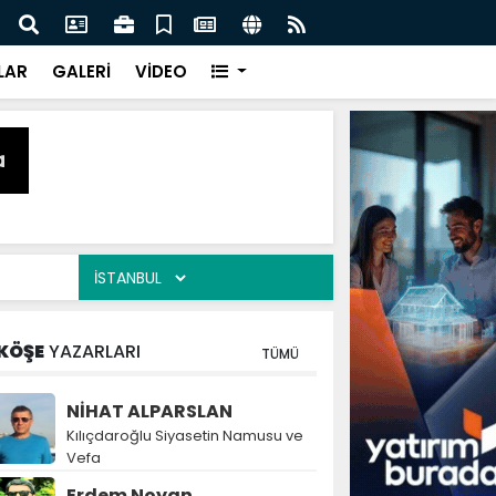
naz: İlkadım’da Gönüllere Dokunuyoruz
İBAD
LAR
GALERİ
VİDEO
KÖŞE
YAZARLARI
TÜMÜ
NİHAT ALPARSLAN
Kılıçdaroğlu Siyasetin Namusu ve
Vefa
Erdem Noyan