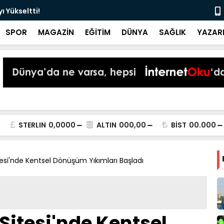
 Yükseltti!
Başkan Kur
SPOR
MAGAZİN
EĞİTİM
DÜNYA
SAĞLIK
YAZAR
STERLIN
0,0000
ALTIN
000,00
BİST
00.000
esi'nde Kentsel Dönüşüm Yıkımları Başladı
Sitesi'nde Kentsel