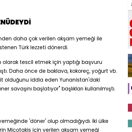
ENÜDEYDİ
den daha çok verilen akşam yemeği ile
istenen Türk lezzeti dönerdi.
n olarak tescil etmek için yaptığı başvuru
ştı. Daha önce de baklava, kokoreç, yoğurt vb.
 ait olduğunu iddia eden Yunanistan'daki
r savaşını başlatıyor" başlıkları kullanılmıştı.
meğinde 'döner' olup olmadığıydı. İki ülke
in Miçotakis için verilen akşam yemeği