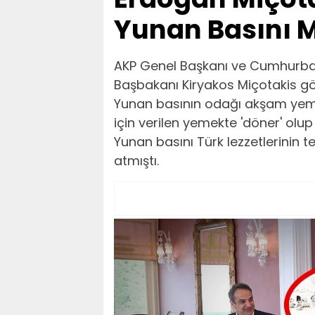
Yunan Basını M
AKP Genel Başkanı ve Cumhurbaş
Başbakanı Kiryakos Miçotakis 
Yunan basının odağı akşam yeme
için verilen yemekte 'döner' olu
Yunan basını Türk lezzetlerinin tes
atmıştı.