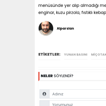
menüsünde yer alıp almadığı mer
enginar, kuzu pirzola, fıstıklı keba
Alparslan
ETİKETLER:
YUNAN BASINI
MIÇOTAK
NELER
SÖYLENDİ?
Name
Comment