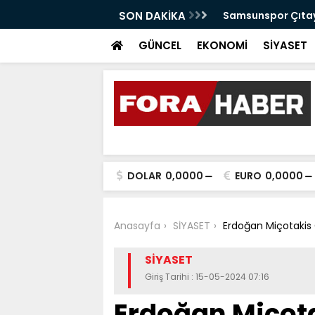
anabilir Bir Tekkeköy İçin Çalışıyoruz"
SON DAKİKA
Samsunspor Çıtayı
GÜNCEL
EKONOMİ
SİYASET
DOLAR
0,0000
EURO
0,0000
Anasayfa
SİYASET
Erdoğan Miçotakis
SİYASET
Giriş Tarihi : 15-05-2024 07:16
Erdoğan Miçot