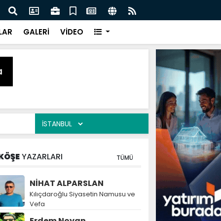
naz: İlkadım’da Gönüllere Dokunuyoruz
İBAD
LAR
GALERİ
VİDEO
KÖŞE
YAZARLARI
TÜMÜ
NİHAT ALPARSLAN
Kılıçdaroğlu Siyasetin Namusu ve
Vefa
Erdem Noyan