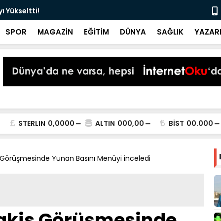
 Yükseltti!
Başkan Kur
SPOR
MAGAZİN
EĞİTİM
DÜNYA
SAĞLIK
YAZAR
STERLIN
0,0000
ALTIN
000,00
BİST
00.000
 Görüşmesinde Yunan Basını Menüyi inceledi
akis Görüşmesinde