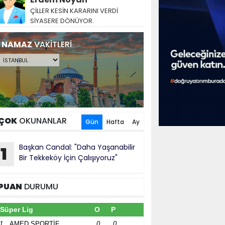
ÇİLLER KESİN KARARINI VERDİ
SİYASERE DÖNÜYOR.
NAMAZ
VAKİTLERİ
ÇOK
OKUNANLAR
Gün
Hafta
Ay
Başkan Candal: "Daha Yaşanabilir
1
Bir Tekkeköy İçin Çalışıyoruz"
PUAN
DURUMU
Süper Lig
O
P
1
AMED SPORTİF
0
0