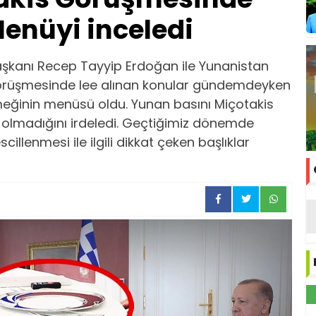
enüyi inceledi
kanı Recep Tayyip Erdoğan ile Yunanistan
görüşmesinde lee alınan konular gündemdeyken
ğinin menüsü oldu. Yunan basını Miçotakis
p olmadığını irdeledi. Geçtiğimiz dönemde
cillenmesi ile ilgili dikkat çeken başlıklar