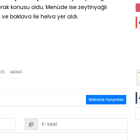
ak konusu oldu. Menüde ise zeytinyağlı
p ve baklava ile helva yer aldı.
IS
MENÜ
Website Yorumları
Email
@