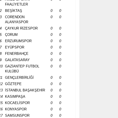
FAALİYETLER
2
BEŞİKTAŞ
0
0
3
CORENDON
0
0
ALANYASPOR
4
ÇAYKUR RİZESPOR
0
0
5
ÇORUM
0
0
6
ERZURUMSPOR
0
0
7
EYÜPSPOR
0
0
8
FENERBAHÇE
0
0
9
GALATASARAY
0
0
10
GAZİANTEP FUTBOL
0
0
KULÜBÜ
11
GENÇLERBİRLİĞİ
0
0
12
GÖZTEPE
0
0
13
İSTANBUL BAŞAKŞEHİR
0
0
14
KASIMPAŞA
0
0
15
KOCAELİSPOR
0
0
16
KONYASPOR
0
0
17
SAMSUNSPOR
0
0