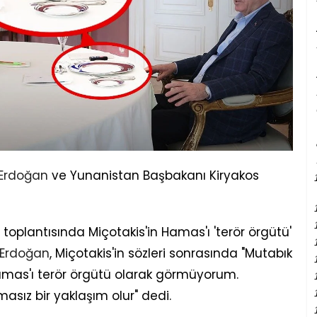
 Erdoğan
ve Yunanistan Başbakanı Kiryakos
oplantısında Miçotakis'in Hamas'ı 'terör örgütü'
Erdoğan
, Miçotakis'in sözleri sonrasında "Mutabık
amas'ı terör örgütü olarak görmüyorum.
sız bir yaklaşım olur" dedi.