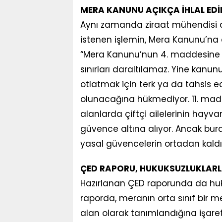
MERA KANUNU AÇIKÇA İHLAL EDİ
Aynı zamanda ziraat mühendisi d
istenen işlemin, Mera Kanunu’na ayk
“Mera Kanunu’nun 4. maddesine 
sınırları daraltılamaz. Yine ka
otlatmak için terk ya da tahsis 
olunacağına hükmediyor. 11. madd
alanlarda çiftçi ailelerinin hayv
güvence altına alıyor. Ancak bur
yasal güvencelerin ortadan kaldır
ÇED RAPORU, HUKUKSUZLUKLARL
Hazırlanan ÇED raporunda da hukuk
raporda, meranın orta sınıf bir m
alan olarak tanımlandığına işaret