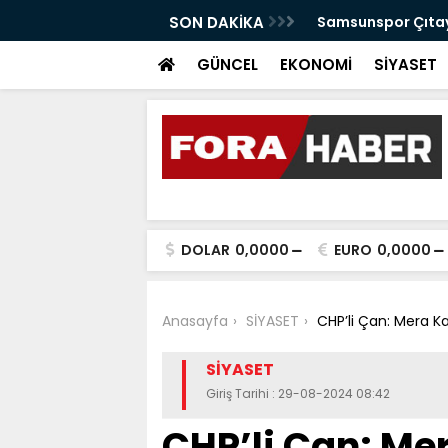
anabilir Bir Tekkeköy İçin Çalışıyoruz"
SON DAKİKA
Samsunspor Çıtayı
GÜNCEL
EKONOMİ
SİYASET
DOLAR
0,0000
EURO
0,0000
Anasayfa
SİYASET
CHP’li Çan: Mera Ka
SİYASET
Giriş Tarihi : 29-08-2024 08:42
CHP’li Çan: Me