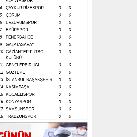
ALANYASPOR
4
ÇAYKUR RİZESPOR
0
0
5
ÇORUM
0
0
6
ERZURUMSPOR
0
0
7
EYÜPSPOR
0
0
8
FENERBAHÇE
0
0
9
GALATASARAY
0
0
10
GAZİANTEP FUTBOL
0
0
KULÜBÜ
11
GENÇLERBİRLİĞİ
0
0
12
GÖZTEPE
0
0
13
İSTANBUL BAŞAKŞEHİR
0
0
14
KASIMPAŞA
0
0
15
KOCAELİSPOR
0
0
16
KONYASPOR
0
0
17
SAMSUNSPOR
0
0
18
TRABZONSPOR
0
0