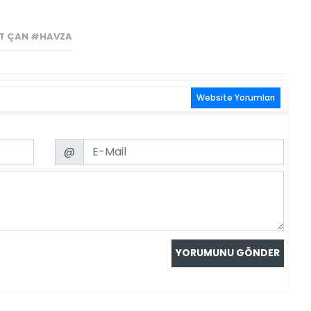
T ÇAN #HAVZA
Website Yorumları
Email
@