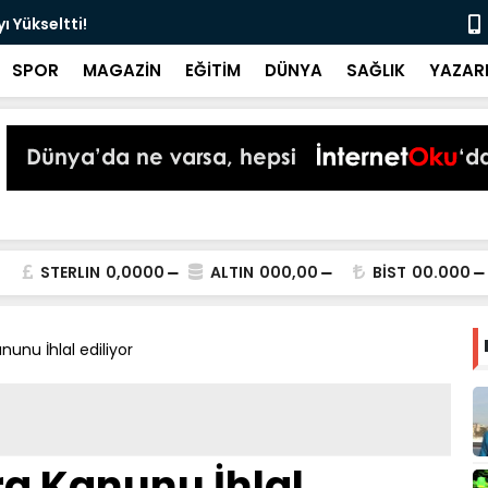
 Yükseltti!
Başkan Kur
SPOR
MAGAZİN
EĞİTİM
DÜNYA
SAĞLIK
YAZAR
STERLIN
0,0000
ALTIN
000,00
BİST
00.000
nunu İhlal ediliyor
ra Kanunu İhlal