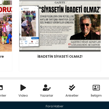
ere
İBADETİN SİYASETİ OLMAZ!
riler
Video
Yazarlar
Anketler
İletişim
Fora Haber