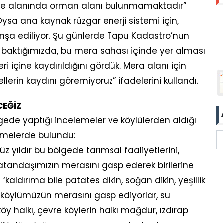
roje alanında orman alanı bulunmamaktadır”
ysa ana kaynak rüzgar enerji sistemi için,
inşa ediliyor. Şu günlerde Tapu Kadastro’nun
 baktığımızda, bu mera sahası içinde yer alması
i içine kaydırıldığını gördük. Mera alanı için
erin kaydını göremiyoruz” ifadelerini kullandı.
CEĞİZ
gede yaptığı incelemeler ve köylülerden aldığı
irmelerde bulundu:
yüz yıldır bu bölgede tarımsal faaliyetlerini,
vatandaşımızın merasını gasp ederek birilerine
kaldırıma bile patates dikin, soğan dikin, yeşillik
 köylümüzün merasını gasp ediyorlar, su
köy halkı, çevre köylerin halkı mağdur, ızdırap