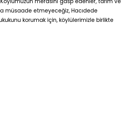
yor. Köylümüzün merasını gasp edenler, tarım ve
Buna müsaade etmeyeceğiz, Hacıdede
kukunu korumak için, köylülerimizle birlikte