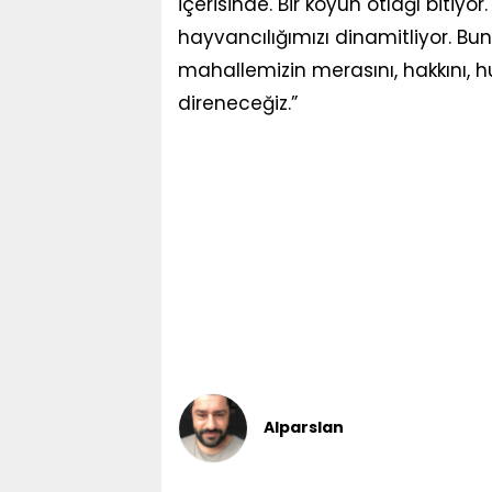
içerisinde. Bir köyün otlağı biti
hayvancılığımızı dinamitliyor. 
mahallemizin merasını, hakkını, hu
direneceğiz.”
Alparslan