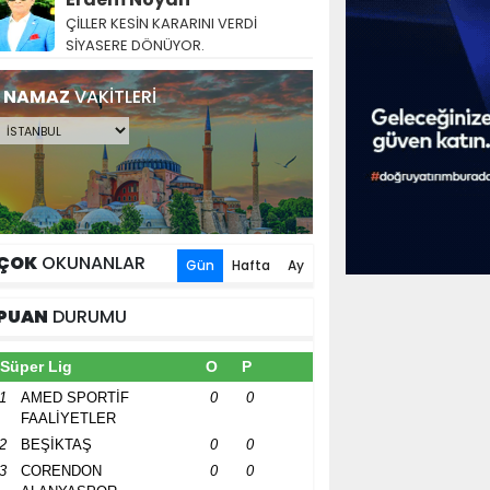
ÇİLLER KESİN KARARINI VERDİ
SİYASERE DÖNÜYOR.
NAMAZ
VAKİTLERİ
ÇOK
OKUNANLAR
Gün
Hafta
Ay
PUAN
DURUMU
Süper Lig
O
P
1
AMED SPORTİF
0
0
FAALİYETLER
2
BEŞİKTAŞ
0
0
3
CORENDON
0
0