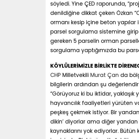
söyledi. Yine ÇED raporunda, “p
denildiğine dikkat çeken Özkan “O
ormanı kesip içine beton yapılar 
parsel sorgulama sistemine girip
gereken 5 parselin orman parseller
sorgulama yaptığımızda bu parsell
KÖYLÜLERİMİZLE BİRLİKTE DİRENE
CHP
Milletvekili
Murat Çan
da böl
bilgilerin ardından şu değerlend
“Görüyoruz ki bu iktidar, yaklaşık 
hayvancılık faaliyetleri yürüten 
peşkeş çekmek istiyor. Bir yandan ‘
dikin’ diyorlar ama diğer yandan
kaynaklarını yok ediyorlar. Bütün 