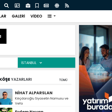
naz: İlkadım’da Gönüllere Dokunuyoruz
İBAD
LAR
GALERİ
VİDEO
KÖŞE
YAZARLARI
TÜMÜ
NİHAT ALPARSLAN
Kılıçdaroğlu Siyasetin Namusu ve
Vefa
Erdem Noyan