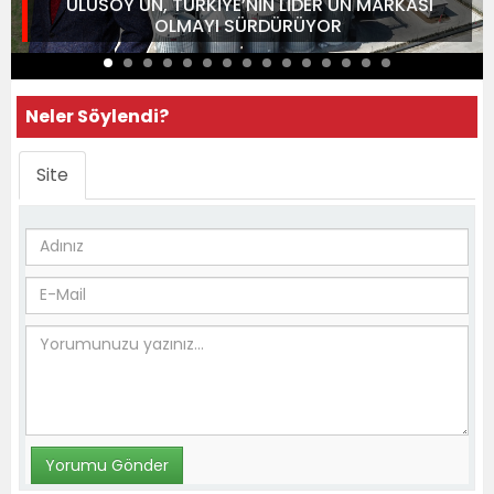
ULUSOY UN, TÜRKİYE’NİN LİDER UN MARKASI
OLMAYI SÜRDÜRÜYOR
Neler Söylendi?
Site