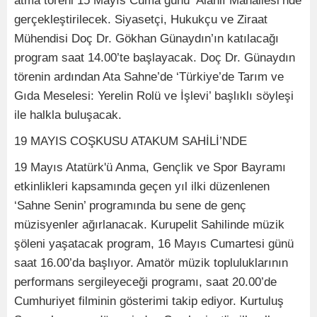
atma töreni 15 Mayıs Cuma günü Alanlı Mahallesi’nde
gerçekleştirilecek. Siyasetçi, Hukukçu ve Ziraat
Mühendisi Doç Dr. Gökhan Günaydın’ın katılacağı
program saat 14.00’te başlayacak. Doç Dr. Günaydın
törenin ardından Ata Sahne’de ‘Türkiye’de Tarım ve
Gıda Meselesi: Yerelin Rolü ve İşlevi’ başlıklı söyleşi
ile halkla buluşacak.
19 MAYIS COŞKUSU ATAKUM SAHİLİ’NDE
19 Mayıs Atatürk'ü Anma, Gençlik ve Spor Bayramı
etkinlikleri kapsamında geçen yıl ilki düzenlenen
‘Sahne Senin’ programında bu sene de genç
müzisyenler ağırlanacak. Kurupelit Sahilinde müzik
şöleni yaşatacak program, 16 Mayıs Cumartesi günü
saat 16.00’da başlıyor. Amatör müzik topluluklarının
performans sergileyeceği programı, saat 20.00’de
Cumhuriyet filminin gösterimi takip ediyor. Kurtuluş