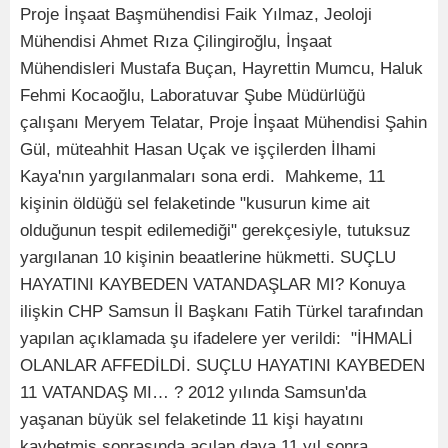
Proje İnşaat Başmühendisi Faik Yılmaz, Jeoloji
Mühendisi Ahmet Rıza Çilingiroğlu, İnşaat
Mühendisleri Mustafa Buçan, Hayrettin Mumcu, Haluk
Fehmi Kocaoğlu, Laboratuvar Şube Müdürlüğü
çalışanı Meryem Telatar, Proje İnşaat Mühendisi Şahin
Gül, müteahhit Hasan Uçak ve işçilerden İlhami
Kaya'nın yargılanmaları sona erdi. Mahkeme, 11
kişinin öldüğü sel felaketinde "kusurun kime ait
olduğunun tespit edilemediği" gerekçesiyle, tutuksuz
yargılanan 10 kişinin beaatlerine hükmetti. SUÇLU
HAYATINI KAYBEDEN VATANDAŞLAR MI? Konuya
ilişkin CHP Samsun İl Başkanı Fatih Türkel tarafından
yapılan açıklamada şu ifadelere yer verildi: "İHMALİ
OLANLAR AFFEDİLDİ. SUÇLU HAYATINI KAYBEDEN
11 VATANDAŞ MI… ? 2012 yılında Samsun'da
yaşanan büyük sel felaketinde 11 kişi hayatını
kaybetmiş sonrasında açılan dava 11 yıl sonra