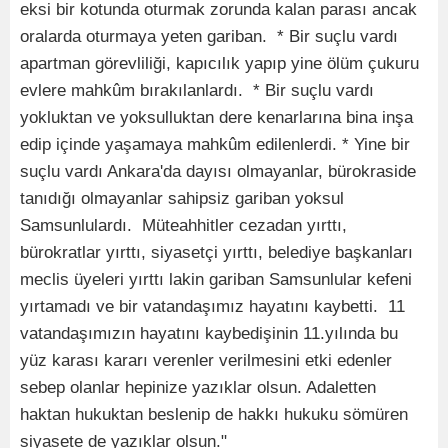
eksi bir kotunda oturmak zorunda kalan parası ancak
oralarda oturmaya yeten gariban. * Bir suçlu vardı
apartman görevliliği, kapıcılık yapıp yine ölüm çukuru
evlere mahkûm bırakılanlardı. * Bir suçlu vardı
yokluktan ve yoksulluktan dere kenarlarına bina inşa
edip içinde yaşamaya mahkûm edilenlerdi. * Yine bir
suçlu vardı Ankara'da dayısı olmayanlar, bürokraside
tanıdığı olmayanlar sahipsiz gariban yoksul
Samsunlulardı. Müteahhitler cezadan yırttı,
bürokratlar yırttı, siyasetçi yırttı, belediye başkanları
meclis üyeleri yırttı lakin gariban Samsunlular kefeni
yırtamadı ve bir vatandaşımız hayatını kaybetti. 11
vatandaşımızın hayatını kaybedişinin 11.yılında bu
yüz karası kararı verenler verilmesini etki edenler
sebep olanlar hepinize yazıklar olsun. Adaletten
haktan hukuktan beslenip de hakkı hukuku sömüren
siyasete de yazıklar olsun."