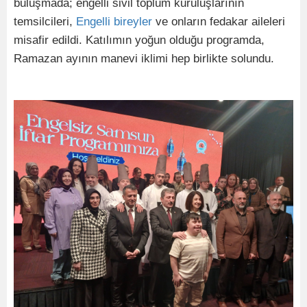
buluşmada; engelli sivil toplum kuruluşlarının
temsilcileri,
Engelli bireyler
ve onların fedakar aileleri
misafir edildi. Katılımın yoğun olduğu programda,
Ramazan ayının manevi iklimi hep birlikte solundu.