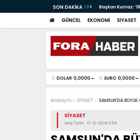
 LİDER UN MARKASI OLMAYI SÜRDÜRÜYOR
SON DAKİKA
Başkan Kurnaz: ‘İ
GÜNCEL
EKONOMİ
SİYASET
DOLAR
0,0000
EURO
0,0000
Anasayfa
SİYASET
SAMSUN'DA BÜYÜK 
SİYASET
Giriş Tarihi : 17-12-2024 11:54
SAMSUN'DA BÜ