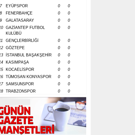
7
EYÜPSPOR
0
0
8
FENERBAHÇE
0
0
9
GALATASARAY
0
0
10
GAZİANTEP FUTBOL
0
0
KULÜBÜ
11
GENÇLERBİRLİĞİ
0
0
12
GÖZTEPE
0
0
13
İSTANBUL BAŞAKŞEHİR
0
0
14
KASIMPAŞA
0
0
15
KOCAELİSPOR
0
0
16
TÜMOSAN KONYASPOR
0
0
17
SAMSUNSPOR
0
0
18
TRABZONSPOR
0
0