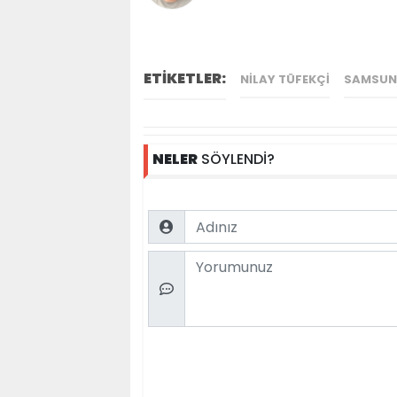
ETİKETLER:
NILAY TÜFEKÇI
SAMSUN
NELER
SÖYLENDİ?
Name
Comment