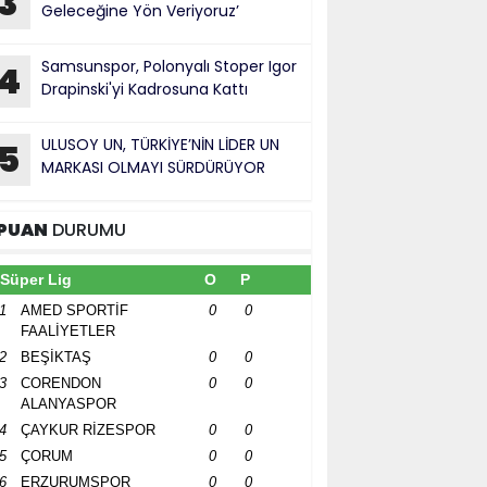
3
Geleceğine Yön Veriyoruz’
Samsunspor, Polonyalı Stoper Igor
4
Drapinski'yi Kadrosuna Kattı
ULUSOY UN, TÜRKİYE’NİN LİDER UN
5
MARKASI OLMAYI SÜRDÜRÜYOR
PUAN
DURUMU
Süper Lig
O
P
1
AMED SPORTİF
0
0
FAALİYETLER
2
BEŞİKTAŞ
0
0
3
CORENDON
0
0
ALANYASPOR
4
ÇAYKUR RİZESPOR
0
0
5
ÇORUM
0
0
6
ERZURUMSPOR
0
0