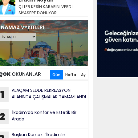
ÇİLLER KESİN KARARINI VERDİ
SİYASERE DÖNÜYOR.
NAMAZ
VAKİTLERİ
ÇOK
OKUNANLAR
Gün
Hafta
Ay
ALAÇAM SEDDE REKREASYON
1
ALANINDA ÇALIŞMALAR TAMAMLANDI
İlkadım’da Konfor ve Estetik Bir
2
Arada
Başkan Kurnaz: ‘İlkadım’ın