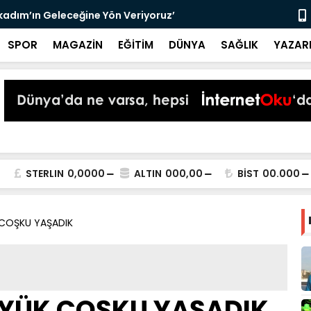
lkadım’ın Geleceğine Yön Veriyoruz’
Samsunspor,
SPOR
MAGAZİN
EĞİTİM
DÜNYA
SAĞLIK
YAZAR
STERLIN
0,0000
ALTIN
000,00
BİST
00.000
COŞKU YAŞADIK
YÜK COŞKU YAŞADIK