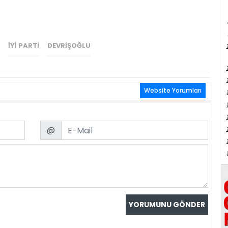
İYI PARTI
DEVRIŞOĞLU
Website Yorumları
Email
@