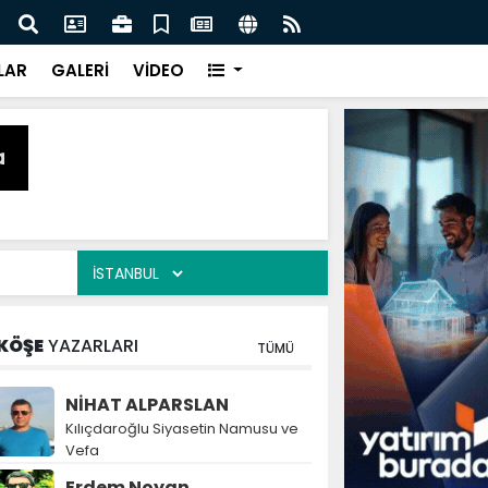
 Polonyalı Stoper Igor Drapinski'yi Kadrosuna Kattı
İlkad
LAR
GALERİ
VİDEO
KÖŞE
YAZARLARI
TÜMÜ
NİHAT ALPARSLAN
Kılıçdaroğlu Siyasetin Namusu ve
Vefa
Erdem Noyan