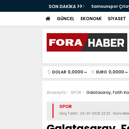
anabilir Bir Tekkeköy İçin Çalışıyoruz"
SON DAKİKA
Samsunspor Çıtayı
GÜNCEL
EKONOMİ
SİYASET
DOLAR
0,0000
EURO
0,0000
Anasayfa
SPOR
Galatasaray, Fatih Ka
SPOR
Giriş Tarihi : 24-01-2026 22:23 Güncell
Galatasaray, F