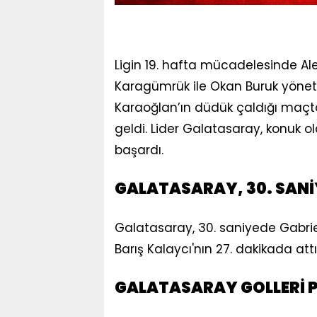
Ligin 19. hafta mücadelesinde Alek
Karagümrük ile Okan Buruk yöne
Karaoğlan’ın düdük çaldığı maçt
geldi. Lider Galatasaray, konuk ol
başardı.
GALATASARAY, 30. SANİ
Galatasaray, 30. saniyede Gabriel
Barış Kalaycı'nın 27. dakikada attığ
GALATASARAY GOLLERİ P