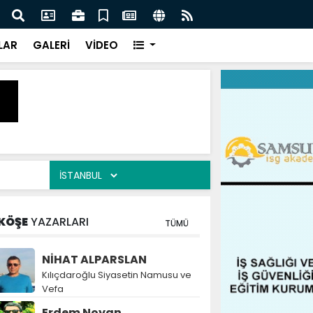
naz: İlkadım’da Gönüllere Dokunuyoruz
İBAD
LAR
GALERİ
VİDEO
KÖŞE
YAZARLARI
TÜMÜ
NİHAT ALPARSLAN
Kılıçdaroğlu Siyasetin Namusu ve
Vefa
Erdem Noyan