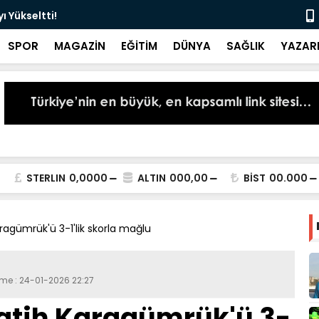
 Yükseltti!
Başkan Kur
SPOR
MAGAZİN
EĞİTİM
DÜNYA
SAĞLIK
YAZAR
STERLIN
0,0000
ALTIN
000,00
BİST
00.000
ragümrük'ü 3-1'lik skorla mağlu
eme : 24-01-2026 22:27
atih Karagümrük'ü 3-