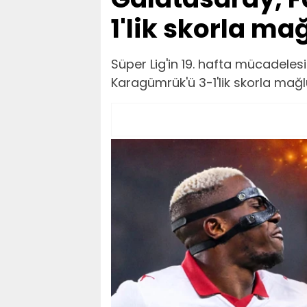
1'lik skorla ma
Süper Lig'in 19. hafta mücadel
Karagümrük'ü 3-1'lik skorla mağlu