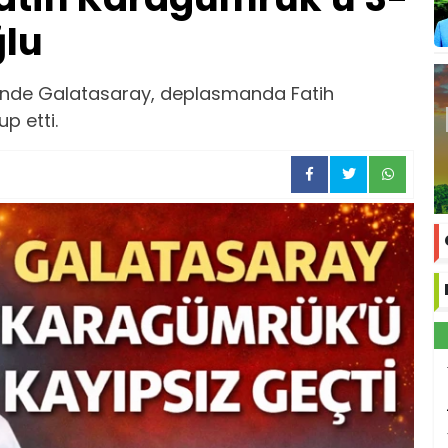
ğlu
esinde Galatasaray, deplasmanda Fatih
p etti.