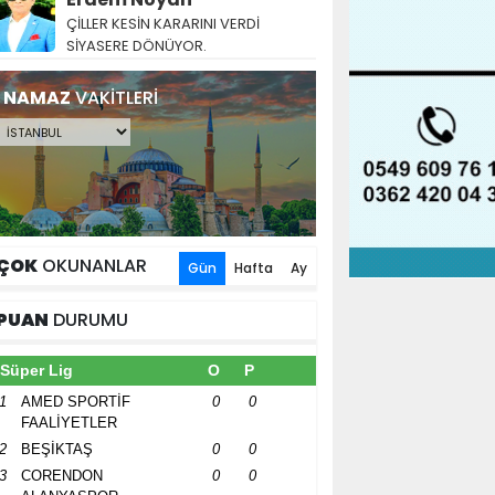
ÇİLLER KESİN KARARINI VERDİ
SİYASERE DÖNÜYOR.
NAMAZ
VAKİTLERİ
ÇOK
OKUNANLAR
Gün
Hafta
Ay
PUAN
DURUMU
Süper Lig
O
P
1
AMED SPORTİF
0
0
FAALİYETLER
2
BEŞİKTAŞ
0
0
3
CORENDON
0
0