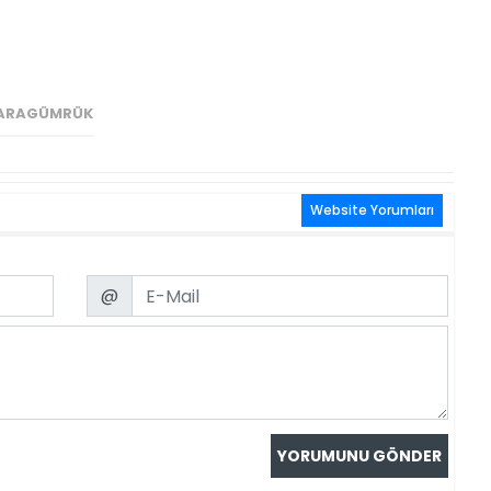
KARAGÜMRÜK
Website Yorumları
Email
@