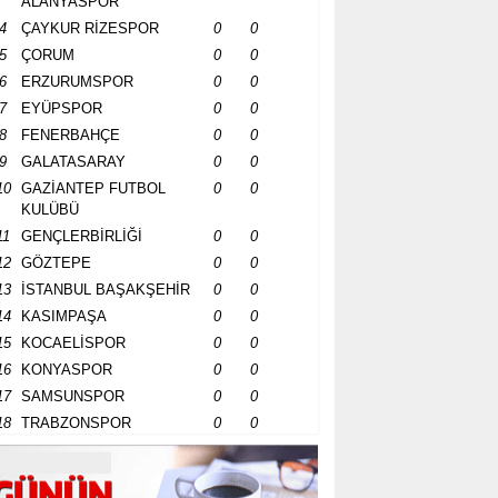
ALANYASPOR
4
ÇAYKUR RİZESPOR
0
0
5
ÇORUM
0
0
6
ERZURUMSPOR
0
0
7
EYÜPSPOR
0
0
8
FENERBAHÇE
0
0
9
GALATASARAY
0
0
10
GAZİANTEP FUTBOL
0
0
KULÜBÜ
11
GENÇLERBİRLİĞİ
0
0
12
GÖZTEPE
0
0
13
İSTANBUL BAŞAKŞEHİR
0
0
14
KASIMPAŞA
0
0
15
KOCAELİSPOR
0
0
16
KONYASPOR
0
0
17
SAMSUNSPOR
0
0
18
TRABZONSPOR
0
0