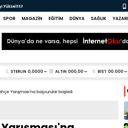
 Yükseltti!
Başkan Kur
SPOR
MAGAZİN
EĞİTİM
DÜNYA
SAĞLIK
YAZAR
STERLIN
0,0000
ALTIN
000,00
BİST
00.000
ahçe Yarışması'na başvurular başladı
 Yarışması'na