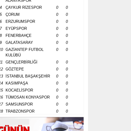
ALANYASPOR
4
ÇAYKUR RİZESPOR
0
0
5
ÇORUM
0
0
6
ERZURUMSPOR
0
0
7
EYÜPSPOR
0
0
8
FENERBAHÇE
0
0
9
GALATASARAY
0
0
10
GAZİANTEP FUTBOL
0
0
KULÜBÜ
11
GENÇLERBİRLİĞİ
0
0
12
GÖZTEPE
0
0
13
İSTANBUL BAŞAKŞEHİR
0
0
14
KASIMPAŞA
0
0
15
KOCAELİSPOR
0
0
16
TÜMOSAN KONYASPOR
0
0
17
SAMSUNSPOR
0
0
18
TRABZONSPOR
0
0