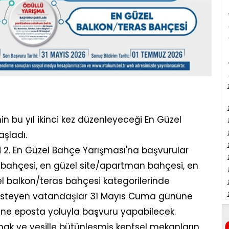
 bu yıl ikinci kez düzenleyeceği En Güzel
şladı.
 2. En Güzel Bahçe Yarışması'na başvurular
i bahçesi, en güzel site/apartman bahçesi, en
zel balkon/teras bahçesi kategorilerinde
isteyen vatandaşlar 31 Mayıs Cuma gününe
ine eposta yoluyla başvuru yapabilecek.
mak ve yeşille bütünleşmiş kentsel mekanların