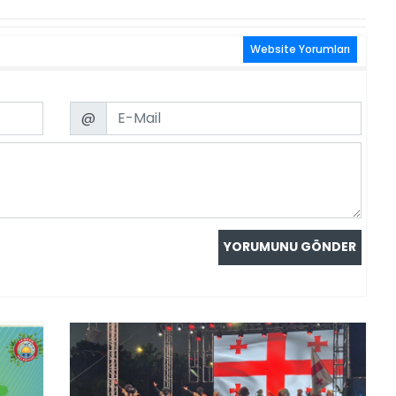
Website Yorumları
Email
@