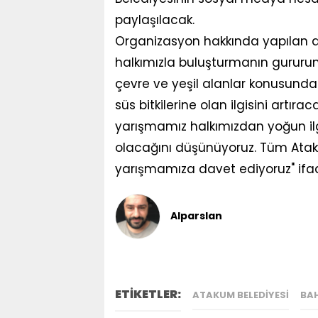
paylaşılacak.
Organizasyon hakkında yapılan açı
halkımızla buluşturmanın gururu
çevre ve yeşil alanlar konusunda 
süs bitkilerine olan ilgisini artır
yarışmamız halkımızdan yoğun ilgi
olacağını düşünüyoruz. Tüm Ataku
yarışmamıza davet ediyoruz" ifadel
Alparslan
ETİKETLER:
ATAKUM BELEDIYESI
BA