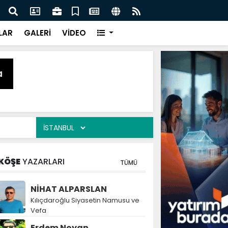
naz: İlkadım’da Gönüllere Dokunuyoruz
İBAD
LAR
GALERİ
VİDEO
KÖŞE
YAZARLARI
TÜMÜ
NİHAT ALPARSLAN
Kılıçdaroğlu Siyasetin Namusu ve
Vefa
Erdem Noyan