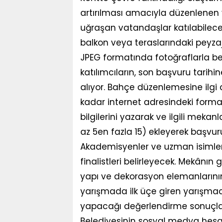
artırılması amacıyla düzenlene
uğraşan vatandaşlar katılabilece
balkon veya teraslarındaki peyzaj
JPEG formatında fotoğraflarla bel
katılımcıların, son başvuru tarih
alıyor. Bahçe düzenlemesine ilgi
kadar internet adresindeki forma
bilgilerini yazarak ve ilgili mekan
az 5en fazla 15) ekleyerek başvur
Akademisyenler ve uzman isimlerd
finalistleri belirleyecek. Mekânın 
yapı ve dekorasyon elemanlarının 
yarışmada ilk üçe giren yarışmacıl
yapacağı değerlendirme sonuçl
Belediyesinin sosyal medya hesa