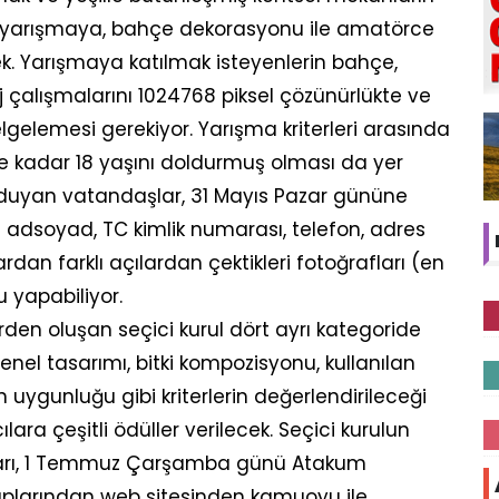
n yarışmaya, bahçe dekorasyonu ile amatörce
k. Yarışmaya katılmak isteyenlerin bahçe,
 çalışmalarını 1024768 piksel çözünürlükte ve
gelemesi gerekiyor. Yarışma kriterleri arasında
ine kadar 18 yaşını doldurmuş olması da yer
 duyan vatandaşlar, 31 Mayıs Pazar gününe
 adsoyad, TC kimlik numarası, telefon, adres
lardan farklı açılardan çektikleri fotoğrafları (en
u yapabiliyor.
en oluşan seçici kurul dört ayrı kategoride
genel tasarımı, bitki kompozisyonu, kullanılan
uygunluğu gibi kriterlerin değerlendirileceği
ara çeşitli ödüller verilecek. Seçici kurulun
arı, 1 Temmuz Çarşamba günü Atakum
plarından web sitesinden kamuoyu ile