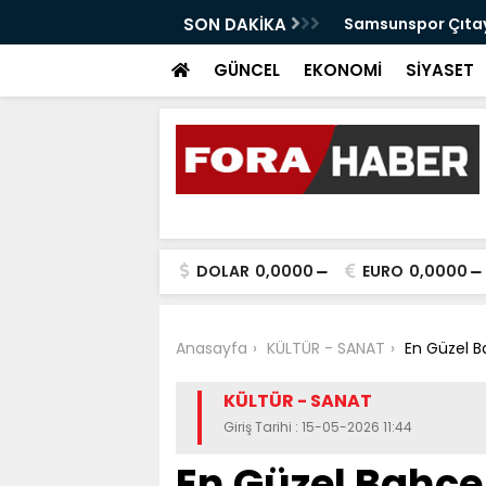
anabilir Bir Tekkeköy İçin Çalışıyoruz"
SON DAKİKA
Samsunspor Çıtayı
GÜNCEL
EKONOMİ
SİYASET
DOLAR
0,0000
EURO
0,0000
Anasayfa
KÜLTÜR - SANAT
En Güzel B
KÜLTÜR - SANAT
Giriş Tarihi : 15-05-2026 11:44
En Güzel Bahçe