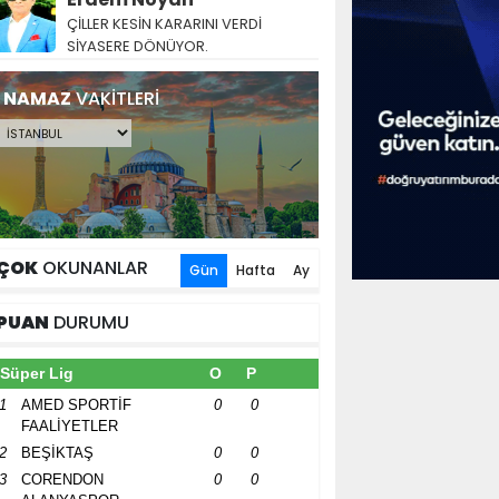
ÇİLLER KESİN KARARINI VERDİ
SİYASERE DÖNÜYOR.
NAMAZ
VAKİTLERİ
ÇOK
OKUNANLAR
Gün
Hafta
Ay
PUAN
DURUMU
Süper Lig
O
P
1
AMED SPORTİF
0
0
FAALİYETLER
2
BEŞİKTAŞ
0
0
3
CORENDON
0
0