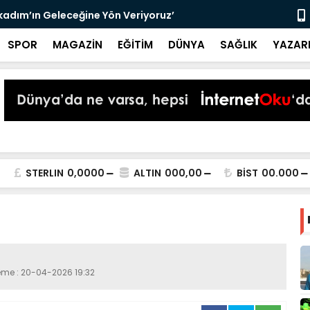
lkadım’ın Geleceğine Yön Veriyoruz’
Samsunspor,
SPOR
MAGAZİN
EĞİTİM
DÜNYA
SAĞLIK
YAZAR
STERLIN
0,0000
ALTIN
000,00
BİST
00.000
leme : 20-04-2026 19:32