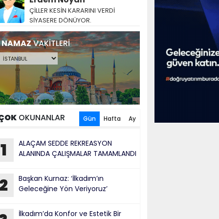
ÇİLLER KESİN KARARINI VERDİ
SİYASERE DÖNÜYOR.
NAMAZ
VAKİTLERİ
ÇOK
OKUNANLAR
Gün
Hafta
Ay
ALAÇAM SEDDE REKREASYON
1
ALANINDA ÇALIŞMALAR TAMAMLANDI
Başkan Kurnaz: ‘İlkadım’ın
2
Geleceğine Yön Veriyoruz’
İlkadım’da Konfor ve Estetik Bir