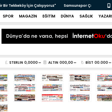
 Yükseltti!
Başkan Kur
SPOR
MAGAZİN
EĞİTİM
DÜNYA
SAĞLIK
YAZAR
STERLIN
0,0000
ALTIN
000,00
BİST
00.000