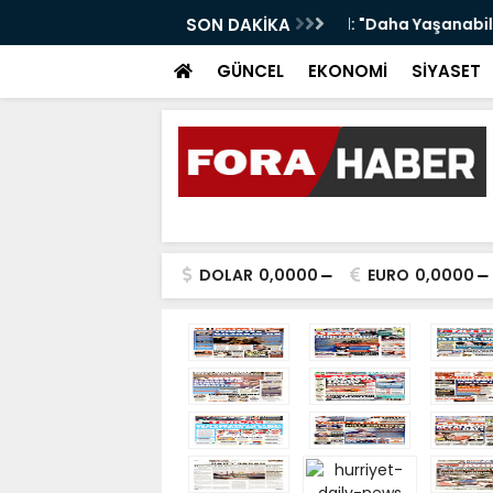
anabilir Bir Tekkeköy İçin Çalışıyoruz"
SON DAKİKA
Samsunspor Çıtayı
GÜNCEL
EKONOMİ
SİYASET
DOLAR
0,0000
EURO
0,0000