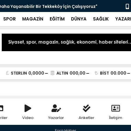
aha Yaşanabilir Bir Tekkeköy İçin Çalışıyoruz"
Samsunspor 
SPOR
MAGAZİN
EĞİTİM
DÜNYA
SAĞLIK
YAZAR
STERLIN
0,0000
ALTIN
000,00
BİST
00.000
riler
Video
Yazarlar
Anketler
İletişim
Fora Haber