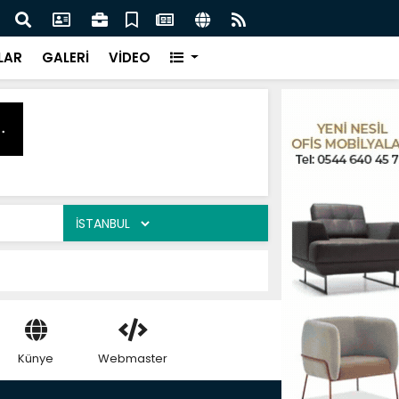
Çıtayı Yükseltti!
Başk
LAR
GALERİ
VİDEO
Künye
Webmaster