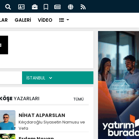
naz: İlkadım’da Gönüllere Dokunuyoruz
İBAD
LAR
GALERİ
VİDEO
KÖŞE
YAZARLARI
TÜMÜ
NİHAT ALPARSLAN
Kılıçdaroğlu Siyasetin Namusu ve
Vefa
Erdem Noyan