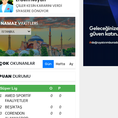
ÇİLLER KESİN KARARINI VERDİ
SİYASERE DÖNÜYOR.
NAMAZ
VAKİTLERİ
ÇOK
OKUNANLAR
Gün
Hafta
Ay
PUAN
DURUMU
Süper Lig
O
P
1
AMED SPORTİF
0
0
FAALİYETLER
2
BEŞİKTAŞ
0
0
3
CORENDON
0
0