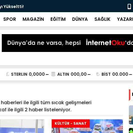
 Yükseltti!
Başkan Kur
SPOR
MAGAZİN
EĞİTİM
DÜNYA
SAĞLIK
YAZAR
STERLIN
0,0000
ALTIN
000,00
BİST
00.000
aberleri ile ilgili tüm sıcak gelişmeleri
 ile ilgili 2 haber listeleniyor.
KÜLTÜR - SANAT