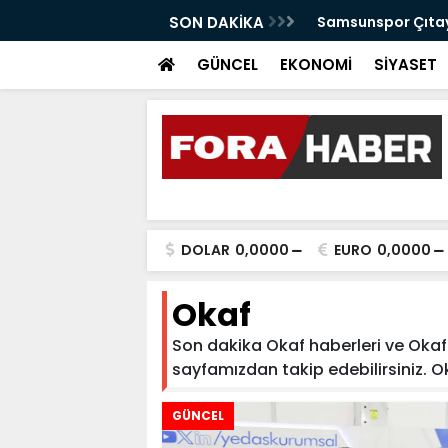
anabilir Bir Tekkeköy İçin Çalışıyoruz"
SON DAKİKA
Samsunspor Çıtayı
GÜNCEL
EKONOMİ
SİYASET
DOLAR
0,0000
EURO
0,0000
Okaf
Son dakika Okaf haberleri ve Okaf h
sayfamızdan takip edebilirsiniz. Okaf
GÜNCEL