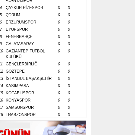
ALANYASPOR
4
ÇAYKUR RİZESPOR
0
0
5
ÇORUM
0
0
6
ERZURUMSPOR
0
0
7
EYÜPSPOR
0
0
8
FENERBAHÇE
0
0
9
GALATASARAY
0
0
10
GAZİANTEP FUTBOL
0
0
KULÜBÜ
11
GENÇLERBİRLİĞİ
0
0
12
GÖZTEPE
0
0
13
İSTANBUL BAŞAKŞEHİR
0
0
14
KASIMPAŞA
0
0
15
KOCAELİSPOR
0
0
16
KONYASPOR
0
0
17
SAMSUNSPOR
0
0
18
TRABZONSPOR
0
0