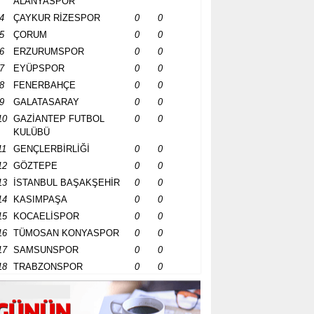
ALANYASPOR
4
ÇAYKUR RİZESPOR
0
0
5
ÇORUM
0
0
6
ERZURUMSPOR
0
0
7
EYÜPSPOR
0
0
8
FENERBAHÇE
0
0
9
GALATASARAY
0
0
10
GAZİANTEP FUTBOL
0
0
KULÜBÜ
11
GENÇLERBİRLİĞİ
0
0
12
GÖZTEPE
0
0
13
İSTANBUL BAŞAKŞEHİR
0
0
14
KASIMPAŞA
0
0
15
KOCAELİSPOR
0
0
16
TÜMOSAN KONYASPOR
0
0
17
SAMSUNSPOR
0
0
18
TRABZONSPOR
0
0