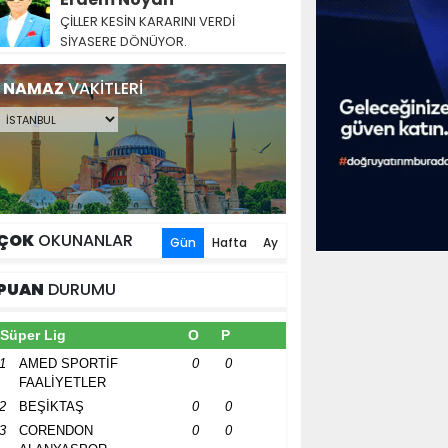
ÇİLLER KESİN KARARINI VERDİ
SİYASERE DÖNÜYOR.
NAMAZ
VAKİTLERİ
ÇOK
OKUNANLAR
Gün
Hafta
Ay
PUAN
DURUMU
Süper Lig
O
P
1
AMED SPORTİF
0
0
FAALİYETLER
2
BEŞİKTAŞ
0
0
3
CORENDON
0
0