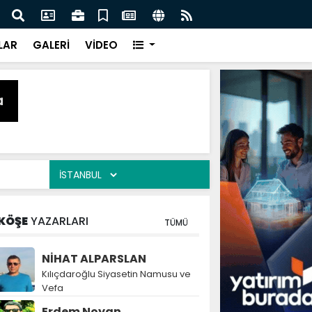
naz: İlkadım’da Gönüllere Dokunuyoruz
İBAD
LAR
GALERİ
VİDEO
KÖŞE
YAZARLARI
TÜMÜ
NİHAT ALPARSLAN
Kılıçdaroğlu Siyasetin Namusu ve
Vefa
Erdem Noyan