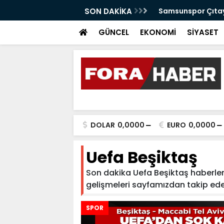
anabilir Bir Tekkeköy İçin Çalışıyoruz"
SON DAKİKA
Samsunspor Çıtayı
GÜNCEL
EKONOMİ
SİYASET
DOLAR
0,0000
EURO
0,0000
Uefa Beşiktaş
Son dakika Uefa Beşiktaş haberleri 
gelişmeleri sayfamızdan takip edebili
SPOR