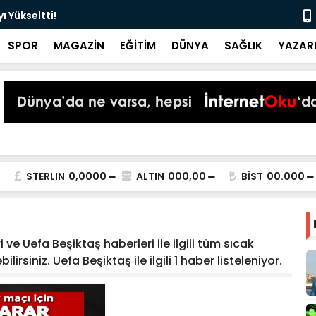
 Yükseltti!
Başkan Kur
SPOR
MAGAZİN
EĞİTİM
DÜNYA
SAĞLIK
YAZAR
STERLIN
0,0000
ALTIN
000,00
BİST
00.000
ve Uefa Beşiktaş haberleri ile ilgili tüm sıcak
rsiniz. Uefa Beşiktaş ile ilgili 1 haber listeleniyor.