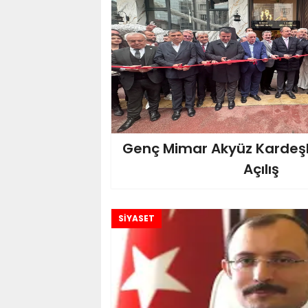
Genç Mimar Akyüz Kardeşl
Açılış
SİYASET