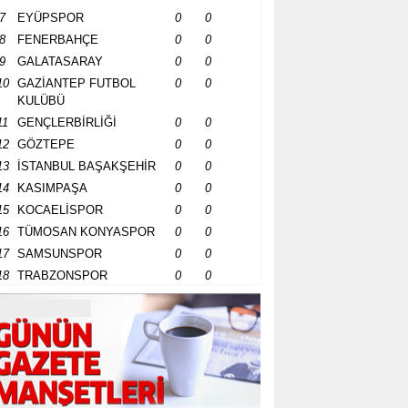
7
EYÜPSPOR
0
0
8
FENERBAHÇE
0
0
9
GALATASARAY
0
0
10
GAZİANTEP FUTBOL
0
0
KULÜBÜ
11
GENÇLERBİRLİĞİ
0
0
12
GÖZTEPE
0
0
13
İSTANBUL BAŞAKŞEHİR
0
0
14
KASIMPAŞA
0
0
15
KOCAELİSPOR
0
0
16
TÜMOSAN KONYASPOR
0
0
17
SAMSUNSPOR
0
0
18
TRABZONSPOR
0
0