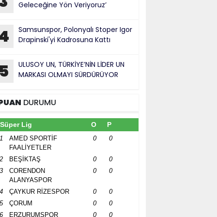
3
Geleceğine Yön Veriyoruz’
Samsunspor, Polonyalı Stoper Igor
4
Drapinski'yi Kadrosuna Kattı
ULUSOY UN, TÜRKİYE’NİN LİDER UN
5
MARKASI OLMAYI SÜRDÜRÜYOR
PUAN
DURUMU
Süper Lig
O
P
1
AMED SPORTİF
0
0
FAALİYETLER
2
BEŞİKTAŞ
0
0
3
CORENDON
0
0
ALANYASPOR
4
ÇAYKUR RİZESPOR
0
0
5
ÇORUM
0
0
6
ERZURUMSPOR
0
0