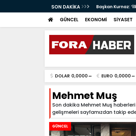
 LİDER UN MARKASI OLMAYI SÜRDÜRÜYOR
SON DAKİKA
Başkan Kurnaz: ‘İ
GÜNCEL
EKONOMİ
SİYASET
DOLAR
0,0000
EURO
0,0000
Mehmet Muş
Son dakika Mehmet Muş haberleri v
gelişmeleri sayfamızdan takip edebi
GÜNCEL