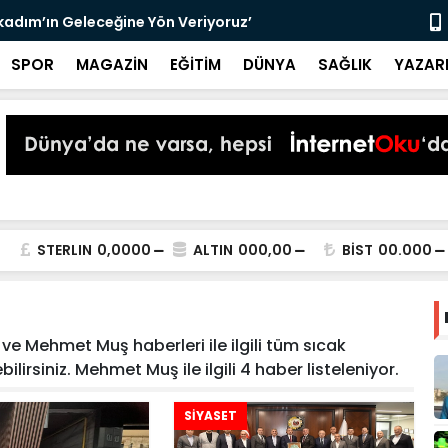
lkadım’ın Geleceğine Yön Veriyoruz’
Samsunspor,
SPOR
MAGAZİN
EĞİTİM
DÜNYA
SAĞLIK
YAZAR
STERLIN
0,0000
ALTIN
000,00
BİST
00.000
e Mehmet Muş haberleri ile ilgili tüm sıcak
lirsiniz. Mehmet Muş ile ilgili 4 haber listeleniyor.
SİYASET