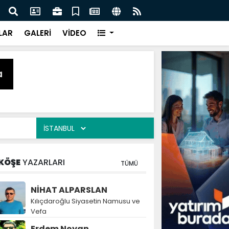
 Polonyalı Stoper Igor Drapinski'yi Kadrosuna Kattı
İlkad
LAR
GALERİ
VİDEO
KÖŞE
YAZARLARI
TÜMÜ
NİHAT ALPARSLAN
Kılıçdaroğlu Siyasetin Namusu ve
Vefa
Erdem Noyan