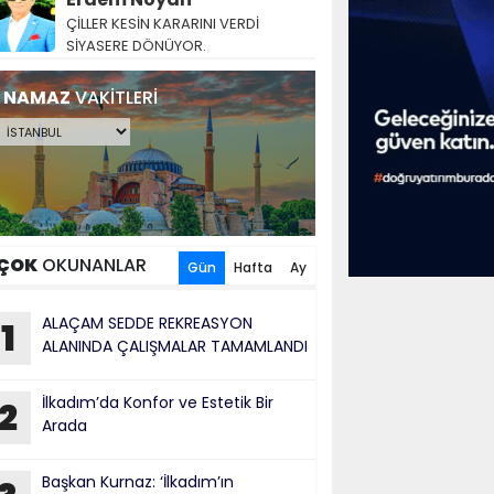
ÇİLLER KESİN KARARINI VERDİ
SİYASERE DÖNÜYOR.
NAMAZ
VAKİTLERİ
ÇOK
OKUNANLAR
Gün
Hafta
Ay
ALAÇAM SEDDE REKREASYON
1
ALANINDA ÇALIŞMALAR TAMAMLANDI
İlkadım’da Konfor ve Estetik Bir
2
Arada
Başkan Kurnaz: ‘İlkadım’ın