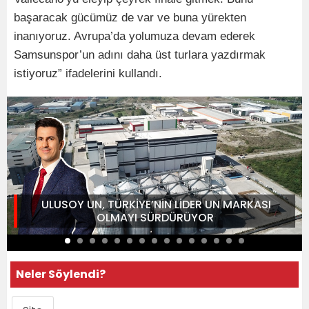
başaracak gücümüz de var ve buna yürekten
inanıyoruz. Avrupa’da yolumuza devam ederek
Samsunspor’un adını daha üst turlara yazdırmak
istiyoruz” ifadelerini kullandı.
ULUSOY UN, TÜRKİYE’NİN LİDER UN MARKASI
OLMAYI SÜRDÜRÜYOR
Neler Söylendi?