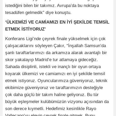
istediğini bilen bir takımız. Avrupa’da bu noktaya
tesadüfen gelmedik” diye konuştu.
‘ÜLKEMİZİ VE CAMİAMIZI EN İYİ ŞEKİLDE TEMSİL
ETMEK İSTİYORUZ’
Konferans Ligi’nde çeyrek finale yükselmek için çok
çalışacaklarını söyleyen Çakır, “İnşallah Samsun’da
şanlı taraftarlarımızı da arkamıza alarak avantajlı bir
skor yakalayıp Madrid’e tur atlamaya gideceğiz.
Sahada disiplinli, istekli ve inançlı bir oyun ortaya
koyarak ülkemizi ve camiamızı en iyi şekilde temsil
etmek istiyoruz. Oyuncularımıza güveniyoruz, teknik
ekibimize güveniyoruz ve taraftarımızın desteğiyle
çok daha güçlü bir takım haline geliyoruz. Bu tür
büyük eşleşmeler kulübümüzün vizyonu açısından da
son derece kıymetli. Hedefimiz kesinlikle Rayo
Vallecano’yu eleyip çeyrek finale gitmek. Bunu