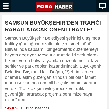
SAMSUN BÜYÜKŞEHİR’DEN TRAFİĞİ
RAHATLATACAK ÖNEMLİ HAMLE!
Samsun Büyükşehir Belediyesi şehir içi ulaşımda
trafik yoğunluğunu azaltmak için İsmet İnönü
Bulvarı’nda kapsamlı bir geometrik düzenlemeyi
hayata geçiriyor. Mevcut durumda iki şerit olarak
hizmet veren bulvara yapılan düzenleme ile ilave
şeritler ve park cepleri kazandırılacak. Büyükşehir
Belediye Başkanı Halit Doğan, “Şehrimizin en
önemli ulaşım güzergahlarından biri olan İsmet
İnönü Bulvarı’nda önemli bir çalışmanın startını
verdik. Trafik akışını iyileştirecek ve trafik
güvenliğini artıracak projemiz şehrimize hayırlı
olsun” dedi.
SİYASET
- 12-06-2026 20:58