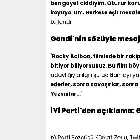
ben gayet ciddiyim. Oturur konuş
koyuyorum. Herkese eşit mesafe
kullandı.
Gandi'nin sözüyle mesaj 
"
Rocky Balboa, filminde bir raki
bitiyor biliyorsunuz. Bu film böy
adaylığıyla ilgili şu açıklamayı yap
ederler, sonra savaşırlar, sonra
Yazsınlar..
."
İYİ Parti'den açıklama:
İYİ Parti Sözcüsü Kürşat Zorlu, Tw