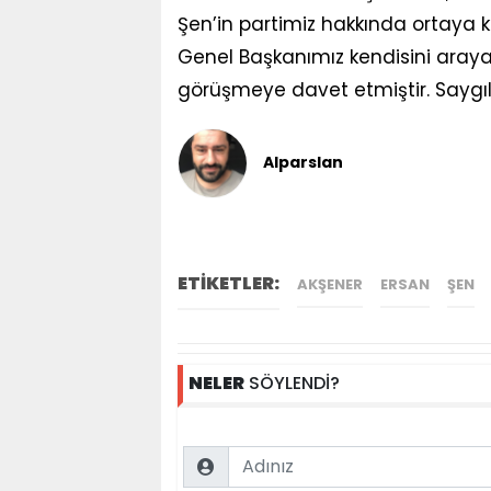
Şen’in partimiz hakkında ortaya 
Genel Başkanımız kendisini araya
görüşmeye davet etmiştir. Saygıla
Alparslan
ETİKETLER:
AKŞENER
ERSAN
ŞEN
NELER
SÖYLENDİ?
Name