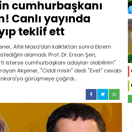
'in cumhurbaşkanı
n! Canlı yayında
ıp teklif ett
ener, Altılı Masa'dan kalktıktan sonra Ekrem
ediğini alamadı. Prof. Dr. Ersan Şen,
rti isterse cumhurbaşkanı adayları olabilirim"
rayan Akşener, "Ciddi misin" dedi. "Evet" cevabı
Ankara'ya görüşmeye çağırdı...