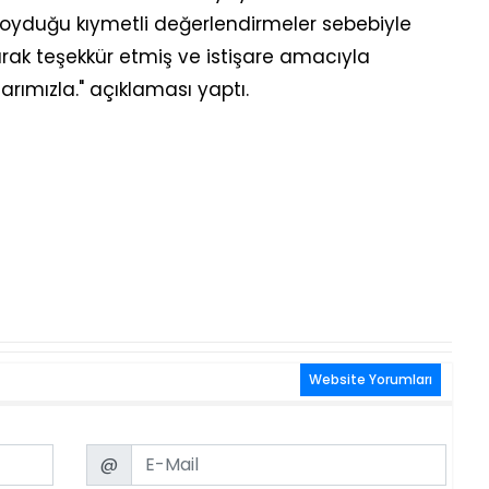
koyduğu kıymetli değerlendirmeler sebebiyle
rak teşekkür etmiş ve istişare amacıyla
rımızla." açıklaması yaptı.
Website Yorumları
Email
@