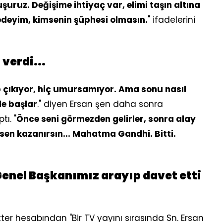
uruz. Değişime ihtiyaç var, elimi taşın altına
deyim, kimsenin şüphesi olmasın.
" ifadelerini
verdi...
p çıkıyor, hiç umursamıyor. Ama sonu nasıl
le başlar
." diyen Ersan şen daha sonra
tı. "
Önce seni görmezden gelirler, sonra alay
 sen kazanırsın... Mahatma Gandhi. Bitti.
 Genel Başkanımız arayıp davet etti
itter hesabından "Bir TV yayını sırasında Sn. Ersan