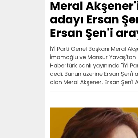
Meral Akşener
adayı Ersan Şe
Ersan Şen'i aray
İYİ Parti Genel Başkanı Meral Akş
İmamoğlu ve Mansur Yavaş'tan ist
Habertürk canlı yayınında "İYİ Pa
dedi. Bunun üzerine Ersan Şen'i a
alan Meral Akşener, Ersan Şen'i 