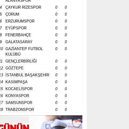
ALANYASPOR
4
ÇAYKUR RİZESPOR
0
0
5
ÇORUM
0
0
6
ERZURUMSPOR
0
0
7
EYÜPSPOR
0
0
8
FENERBAHÇE
0
0
9
GALATASARAY
0
0
10
GAZİANTEP FUTBOL
0
0
KULÜBÜ
11
GENÇLERBİRLİĞİ
0
0
12
GÖZTEPE
0
0
13
İSTANBUL BAŞAKŞEHİR
0
0
14
KASIMPAŞA
0
0
15
KOCAELİSPOR
0
0
16
KONYASPOR
0
0
17
SAMSUNSPOR
0
0
18
TRABZONSPOR
0
0