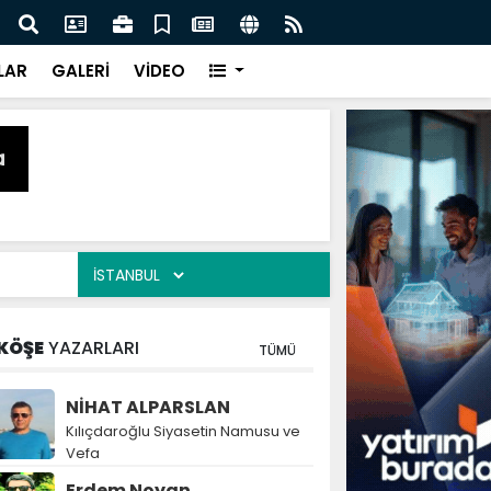
naz: İlkadım’da Gönüllere Dokunuyoruz
İBAD
LAR
GALERİ
VİDEO
KÖŞE
YAZARLARI
TÜMÜ
NİHAT ALPARSLAN
Kılıçdaroğlu Siyasetin Namusu ve
Vefa
Erdem Noyan