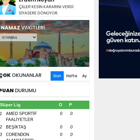
ÇİLLER KESİN KARARINI VERDİ
SİYASERE DÖNÜYOR.
NAMAZ
VAKİTLERİ
ÇOK
OKUNANLAR
Gün
Hafta
Ay
PUAN
DURUMU
Süper Lig
O
P
1
AMED SPORTİF
0
0
FAALİYETLER
2
BEŞİKTAŞ
0
0
3
CORENDON
0
0