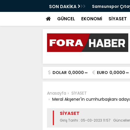
anabilir Bir Tekkeköy İçin Çalışıyoruz"
SON DAKİKA
Samsunspor Çıtayı
GÜNCEL
EKONOMİ
SİYASET
DOLAR
0,0000
EURO
0,0000
Anasayfa
SİYASET
Meral Akşener'in cumhurbaşkanı adayı E
SİYASET
Giriş Tarihi : 05-03-2023 11:57 Güncell