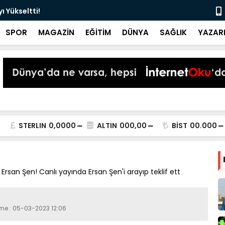
 Yükseltti!
Başkan Kur
SPOR
MAGAZİN
EĞİTİM
DÜNYA
SAĞLIK
YAZAR
STERLIN
0,0000
ALTIN
000,00
BİST
00.000
rsan Şen! Canlı yayında Ersan Şen'i arayıp teklif ett
eme : 05-03-2023 12:06