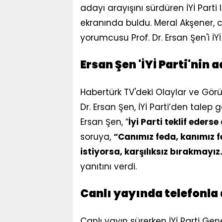
adayı arayışını sürdüren İYİ Parti 
ekranında buldu. Meral Akşener, 
yorumcusu Prof. Dr. Ersan Şen'i İY
Ersan Şen 'İYİ Parti'nin
Habertürk TV'deki Olaylar ve Gör
Dr. Ersan Şen, İYİ Parti’den tale
Ersan Şen, “
İyi Parti teklif eder
soruya,
“Canımız feda, kanımız f
istiyorsa, karşılıksız bırakmayı
yanıtını verdi.
Canlı yayında telefonla 
Canlı yayın sürerken İYİ Parti Ge