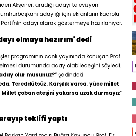
lideri Akşener, aradığı adayı televizyon
cumhurbaşkanı adaylığı için ekranların kadrolu
İ Parti'nin adayı olarak göstermeye hazırlanıyor.
 adayı olmaya hazırım' dedi
üşler programının canlı yayınında konuşan Prof.
p gelmesi durumunda aday olabileceğini söyledi.
se aday olur musunuz?
” şeklindeki
eda. Tereddütsüz. Karşılık varsa, yüce millet
z. Millet çoban ateşini yakarsa uzak durmayız
”
arayıp teklifi yaptı
nel Başkan Yardımcısı Buğra Kavuncu, Prof. Dr.