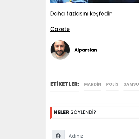
Daha fazlasını keşfedin
Gazete
Alparslan
ETİKETLER:
MARDIN
POLIS
SAMSU
NELER
SÖYLENDİ?
Name