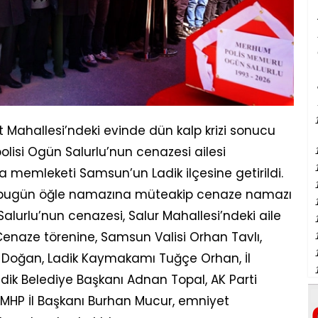
t Mahallesi’ndeki evinde dün kalp krizi sonucu
lisi Ogün Salurlu’nun cenazesi ailesi
a memleketi Samsun’un Ladik ilçesine getirildi.
de bugün öğle namazına müteakip cenaze namazı
Salurlu’nun cenazesi, Salur Mahallesi’ndeki aile
 Cenaze törenine, Samsun Valisi Orhan Tavlı,
t Doğan, Ladik Kaymakamı Tuğçe Orhan, İl
ik Belediye Başkanı Adnan Topal, AK Parti
MHP İl Başkanı Burhan Mucur, emniyet