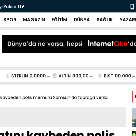
 Yükseltti!
Başkan Kur
SPOR
MAGAZİN
EĞİTİM
DÜNYA
SAĞLIK
YAZAR
STERLIN
0,0000
ALTIN
000,00
BİST
00.000
ı kaybeden polis memuru Samsun’da toprağa verildi
tını kaybeden polis