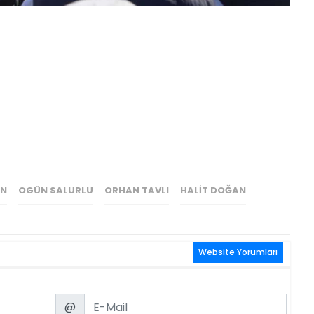
N
OGÜN SALURLU
ORHAN TAVLI
HALIT DOĞAN
Website Yorumları
Email
@