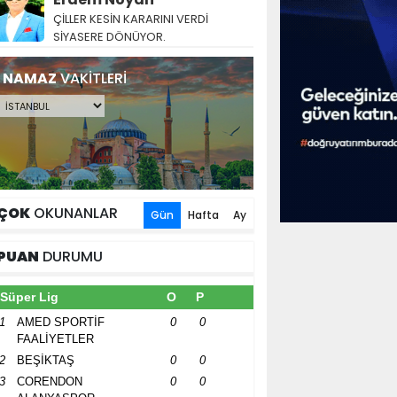
ÇİLLER KESİN KARARINI VERDİ
SİYASERE DÖNÜYOR.
NAMAZ
VAKİTLERİ
ÇOK
OKUNANLAR
Gün
Hafta
Ay
PUAN
DURUMU
Süper Lig
O
P
1
AMED SPORTİF
0
0
FAALİYETLER
2
BEŞİKTAŞ
0
0
3
CORENDON
0
0