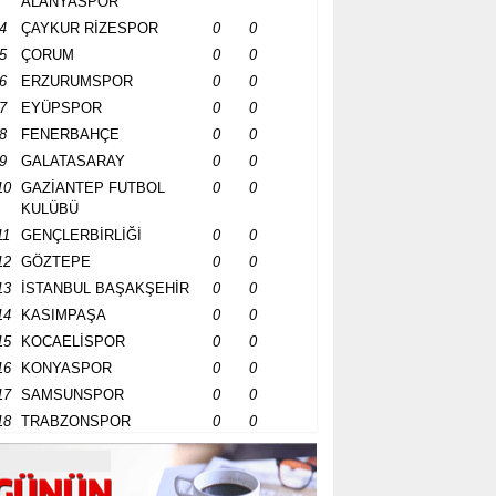
ALANYASPOR
4
ÇAYKUR RİZESPOR
0
0
5
ÇORUM
0
0
6
ERZURUMSPOR
0
0
7
EYÜPSPOR
0
0
8
FENERBAHÇE
0
0
9
GALATASARAY
0
0
10
GAZİANTEP FUTBOL
0
0
KULÜBÜ
11
GENÇLERBİRLİĞİ
0
0
12
GÖZTEPE
0
0
13
İSTANBUL BAŞAKŞEHİR
0
0
14
KASIMPAŞA
0
0
15
KOCAELİSPOR
0
0
16
KONYASPOR
0
0
17
SAMSUNSPOR
0
0
18
TRABZONSPOR
0
0