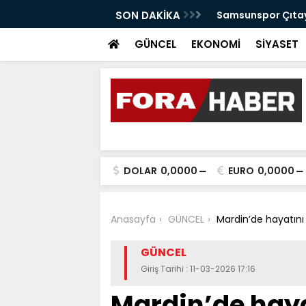
anabilir Bir Tekkeköy İçin Çalışıyoruz"
SON DAKİKA
Samsunspor Çıtayı
GÜNCEL
EKONOMİ
SİYASET
DOLAR
0,0000
EURO
0,0000
Anasayfa
GÜNCEL
Mardin’de hayatın
GÜNCEL
Giriş Tarihi : 11-03-2026 17:16
Mardin’de haya