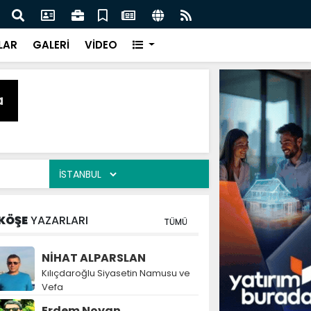
naz: İlkadım’da Gönüllere Dokunuyoruz
İBAD
LAR
GALERİ
VİDEO
KÖŞE
YAZARLARI
TÜMÜ
NİHAT ALPARSLAN
Kılıçdaroğlu Siyasetin Namusu ve
Vefa
Erdem Noyan