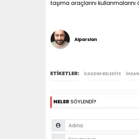
taşıma araçlarını kullanmalarını
Alparslan
ETİKETLER:
İLKADIM BELEDIYE
İHSA
NELER
SÖYLENDİ?
Name
Comment