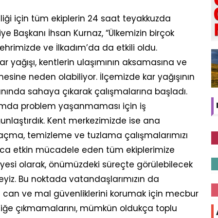
ği için tüm ekiplerin 24 saat teyakkuzda
ye Başkanı İhsan Kurnaz, “Ülkemizin birçok
şehrimizde ve İlkadım’da da etkili oldu.
kar yağışı, kentlerin ulaşımının aksamasına ve
sine neden olabiliyor. İlçemizde kar yağışının
 anında sahaya çıkarak çalışmalarına başladı.
aşımda problem yaşanmaması için iş
unlaştırdık. Kent merkezimizde ise ana
l açma, temizleme ve tuzlama çalışmalarımızı
unca etkin mücadele eden tüm ekiplerimize
iyesi olarak, önümüzdeki süreçte görülebilecek
deyiz. Bu noktada vatandaşlarımızın da
 can ve mal güvenliklerini korumak için mecbur
afiğe çıkmamalarını, mümkün oldukça toplu