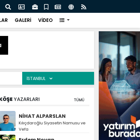
naz: İlkadım’da Gönüllere Dokunuyoruz
İBAD
LAR
GALERİ
VİDEO
KÖŞE
YAZARLARI
TÜMÜ
NİHAT ALPARSLAN
Kılıçdaroğlu Siyasetin Namusu ve
Vefa
Erdem Noyan