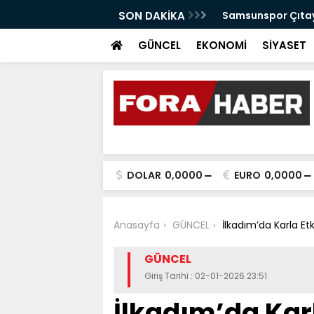
anabilir Bir Tekkeköy İçin Çalışıyoruz"
SON DAKİKA
Samsunspor Çıtayı
GÜNCEL
EKONOMİ
SİYASET
DOLAR
0,0000
EURO
0,0000
Anasayfa
GÜNCEL
İlkadım’da Karla E
GÜNCEL
Giriş Tarihi : 02-01-2026 23:51
İlkadım’da Kar