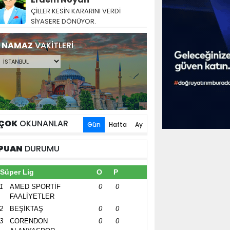
ÇİLLER KESİN KARARINI VERDİ
SİYASERE DÖNÜYOR.
NAMAZ
VAKİTLERİ
ÇOK
OKUNANLAR
Gün
Hafta
Ay
PUAN
DURUMU
Süper Lig
O
P
1
AMED SPORTİF
0
0
FAALİYETLER
2
BEŞİKTAŞ
0
0
3
CORENDON
0
0