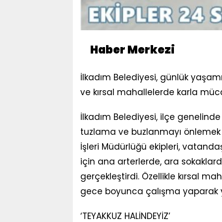
Haber Merkezi
İlkadım Belediyesi, günlük yaşa
ve kırsal mahallelerde karla müca
İlkadım Belediyesi, ilçe genelinde
tuzlama ve buzlanmayı önlemek iç
İşleri Müdürlüğü ekipleri, vatan
için ana arterlerde, ara sokakla
gerçekleştirdi. Özellikle kırsal m
gece boyunca çalışma yaparak yo
‘TEYAKKUZ HALİNDEYİZ’