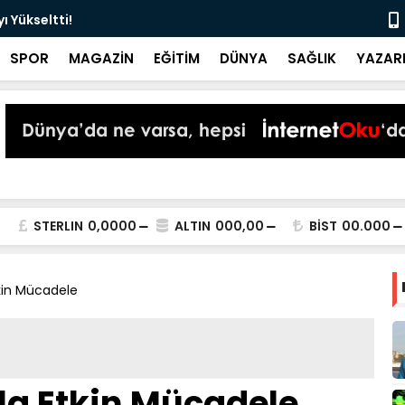
 Yükseltti!
Başkan Kur
SPOR
MAGAZİN
EĞİTİM
DÜNYA
SAĞLIK
YAZAR
STERLIN
0,0000
ALTIN
000,00
BİST
00.000
tkin Mücadele
la Etkin Mücadele