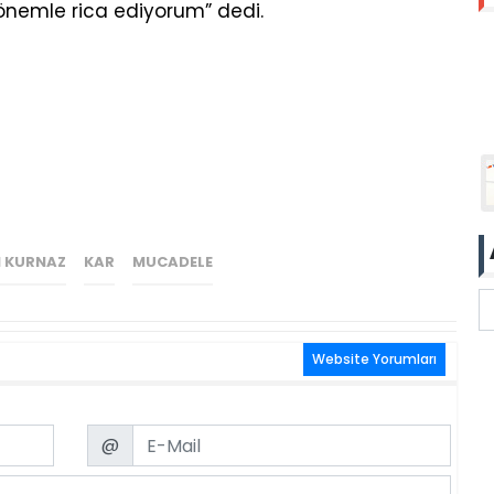
 önemle rica ediyorum” dedi.
N KURNAZ
KAR
MUCADELE
Website Yorumları
Email
@