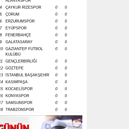
ALANYASPOR
4
ÇAYKUR RİZESPOR
0
0
5
ÇORUM
0
0
6
ERZURUMSPOR
0
0
7
EYÜPSPOR
0
0
8
FENERBAHÇE
0
0
9
GALATASARAY
0
0
10
GAZİANTEP FUTBOL
0
0
KULÜBÜ
11
GENÇLERBİRLİĞİ
0
0
12
GÖZTEPE
0
0
13
İSTANBUL BAŞAKŞEHİR
0
0
14
KASIMPAŞA
0
0
15
KOCAELİSPOR
0
0
16
KONYASPOR
0
0
17
SAMSUNSPOR
0
0
18
TRABZONSPOR
0
0