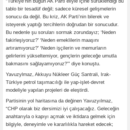
“Türkiye’nin bugün AK Parti eliyle içine sürüklendiği bu
tablo bir tesadüf değil; sadece küresel gelişmelerin
sonucu da değil. Bu kriz, AK Parti’nin bilerek ve
isteyerek yaptığı tercihlerin doğrudan bir sonucudur.
Bu nedenle şu soruları sormak zorundayız; ‘Neden
fakirleşiyoruz?’ ‘Neden emeklilerin maaşını
artıramıyoruz?’ ‘Neden işçilerin ve memurların
gelirlerini yükseltemiyor, gençlerin geleceğe umutla
bakmasını sağlayamıyoruz?’” diye konuştu.
Yavuzylmaz, Akkuyu Nükleer Güç Santrali, Irak-
Türkiye petrol taşımacılığı ile yap-işlet-devret
modeliyle yapılan projeleri de eleştirdi.
Partisinin yol haritasına da değinen Yavuzyılmaz,
“CHP olarak biz dersimizi iyi çalışacağız. Geleceğin
anahtarıyla o kapıyı açmak ve iktidara gelmek için
bilgiyle, deneyimle ve kararlılıkla hareket edecek;