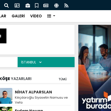
 Polonyalı Stoper Igor Drapinski'yi Kadrosuna Kattı
İlkad
LAR
GALERİ
VİDEO
KÖŞE
YAZARLARI
TÜMÜ
NİHAT ALPARSLAN
Kılıçdaroğlu Siyasetin Namusu ve
Vefa
Erdem Noyan