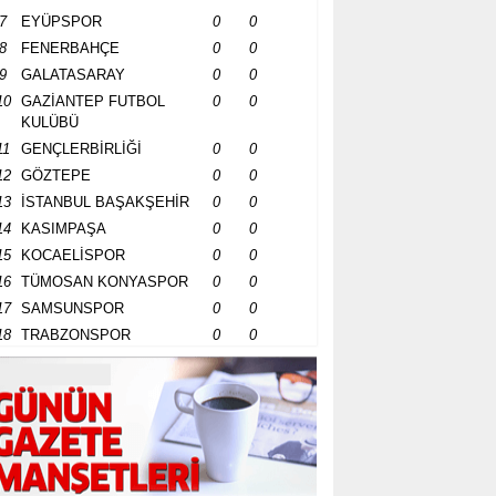
7
EYÜPSPOR
0
0
8
FENERBAHÇE
0
0
9
GALATASARAY
0
0
10
GAZİANTEP FUTBOL
0
0
KULÜBÜ
11
GENÇLERBİRLİĞİ
0
0
12
GÖZTEPE
0
0
13
İSTANBUL BAŞAKŞEHİR
0
0
14
KASIMPAŞA
0
0
15
KOCAELİSPOR
0
0
16
TÜMOSAN KONYASPOR
0
0
17
SAMSUNSPOR
0
0
18
TRABZONSPOR
0
0