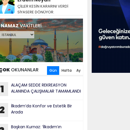
ÇİLLER KESİN KARARINI VERDİ
SİYASERE DÖNÜYOR.
NAMAZ
VAKİTLERİ
ÇOK
OKUNANLAR
Gün
Hafta
Ay
ALAÇAM SEDDE REKREASYON
1
ALANINDA ÇALIŞMALAR TAMAMLANDI
İlkadım’da Konfor ve Estetik Bir
2
Arada
Başkan Kurnaz: ‘İlkadım’ın