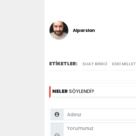
Alparslan
ETİKETLER:
SUAT BINICI
ESKI MILLET
NELER
SÖYLENDİ?
Name
Comment