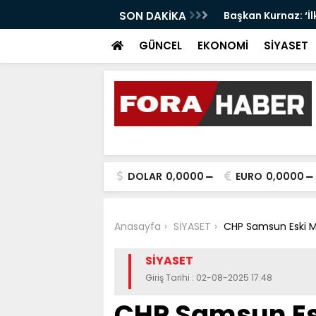
 LİDER UN MARKASI OLMAYI SÜRDÜRÜYOR
SON DAKİKA
Başkan Kurnaz: ‘İ
GÜNCEL
EKONOMİ
SİYASET
DOLAR
0,0000
EURO
0,0000
Anasayfa
SİYASET
CHP Samsun Eski Mil
SİYASET
Giriş Tarihi : 02-08-2025 17:48
CHP Samsun Esk