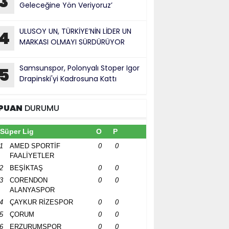
3
Geleceğine Yön Veriyoruz’
ULUSOY UN, TÜRKİYE’NİN LİDER UN
4
MARKASI OLMAYI SÜRDÜRÜYOR
Samsunspor, Polonyalı Stoper Igor
5
Drapinski'yi Kadrosuna Kattı
PUAN
DURUMU
Süper Lig
O
P
1
AMED SPORTİF
0
0
FAALİYETLER
2
BEŞİKTAŞ
0
0
3
CORENDON
0
0
ALANYASPOR
4
ÇAYKUR RİZESPOR
0
0
5
ÇORUM
0
0
6
ERZURUMSPOR
0
0