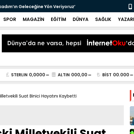
lkadım’ın Geleceğine Yön Veriyoruz’
Samsunspor,
SPOR
MAGAZİN
EĞİTİM
DÜNYA
SAĞLIK
YAZAR
STERLIN
0,0000
ALTIN
000,00
BİST
00.000
letvekili Suat Binici Hayatını Kaybetti
i Milletvekili Suat