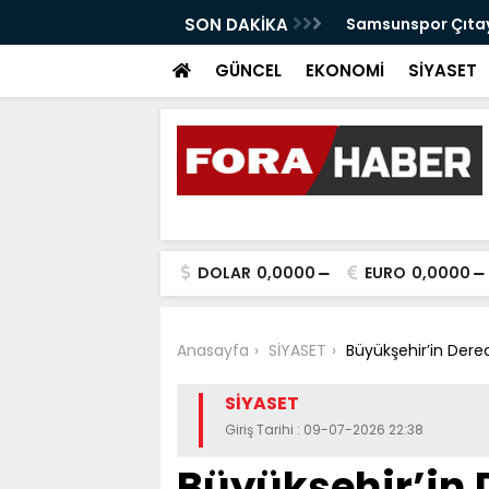
anabilir Bir Tekkeköy İçin Çalışıyoruz"
SON DAKİKA
Samsunspor Çıtayı
GÜNCEL
EKONOMİ
SİYASET
DOLAR
0,0000
EURO
0,0000
Anasayfa
SİYASET
Büyükşehir’in Derec
SİYASET
Giriş Tarihi : 09-07-2026 22:38
Büyükşehir’in 