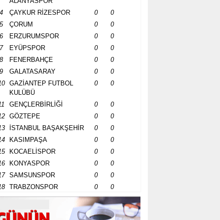
ALANYASPOR
4
ÇAYKUR RİZESPOR
0
0
5
ÇORUM
0
0
6
ERZURUMSPOR
0
0
7
EYÜPSPOR
0
0
8
FENERBAHÇE
0
0
9
GALATASARAY
0
0
10
GAZİANTEP FUTBOL
0
0
KULÜBÜ
11
GENÇLERBİRLİĞİ
0
0
12
GÖZTEPE
0
0
13
İSTANBUL BAŞAKŞEHİR
0
0
14
KASIMPAŞA
0
0
15
KOCAELİSPOR
0
0
16
KONYASPOR
0
0
17
SAMSUNSPOR
0
0
18
TRABZONSPOR
0
0