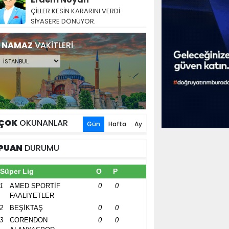
ÇİLLER KESİN KARARINI VERDİ
SİYASERE DÖNÜYOR.
NAMAZ
VAKİTLERİ
ÇOK
OKUNANLAR
Gün
Hafta
Ay
PUAN
DURUMU
Süper Lig
O
P
1
AMED SPORTİF
0
0
FAALİYETLER
2
BEŞİKTAŞ
0
0
3
CORENDON
0
0