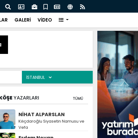
naz: İlkadım’da Gönüllere Dokunuyoruz
İBAD
LAR
GALERİ
VİDEO
KÖŞE
YAZARLARI
TÜMÜ
NİHAT ALPARSLAN
Kılıçdaroğlu Siyasetin Namusu ve
Vefa
Erdem Noyan