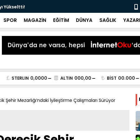
 Yükseltti!
Başkan Kur
SPOR
MAGAZİN
EĞİTİM
DÜNYA
SAĞLIK
YAZAR
STERLIN
0,0000
ALTIN
000,00
BİST
00.000
ik Şehir Mezarlığı’ndaki İyileştirme Çalışmaları Sürüyor
Derecik Şehir