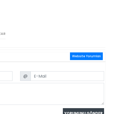
ZAR
Website Yorumları
Email
@