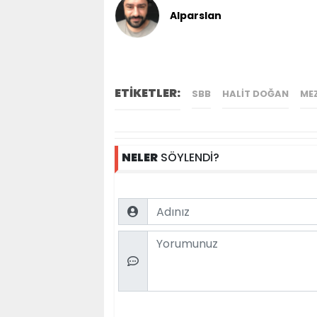
Alparslan
ETİKETLER:
SBB
HALIT DOĞAN
ME
NELER
SÖYLENDİ?
Name
Comment