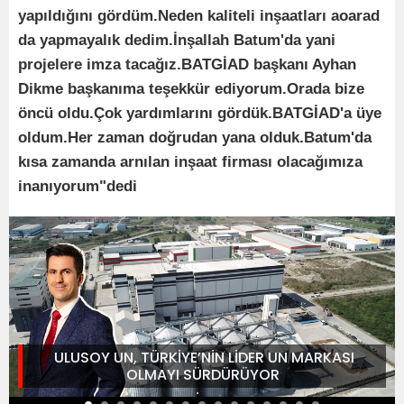
yapıldığını gördüm.Neden kaliteli inşaatları aoarad
da yapmayalık dedim.İnşallah Batum'da yani
projelere imza tacağız.BATGİAD başkanı Ayhan
Dikme başkanıma teşekkür ediyorum.Orada bize
öncü oldu.Çok yardımlarını gördük.BATGİAD'a üye
oldum.Her zaman doğrudan yana olduk.Batum'da
kısa zamanda arnılan inşaat firması olacağımıza
inanıyorum"dedi
ULUSOY UN, TÜRKİYE’NİN LİDER UN MARKASI
OLMAYI SÜRDÜRÜYOR