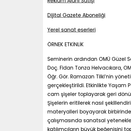
Reklam Alanı Satışı
Dijital Gazete Aboneliği
Yerel sanat eserleri
ÖRNEK ETKİNLİK
Seminerin ardından OMÜ Güzel S
Doç. Fidan Tonza Helvacıkara, OM
Öğr. Gör. Ramazan Tilki’nin yön
gerçekleştirildi. Etkinlikte Yaşa
cam şişeler toplayarak geri dönüş
Şişelerin eritilerek nasıl şekill
materyalleri boyayarak birbirinden
çalışmasında sanatsal yetenekleri
katılımcıların büyük beğenisini to