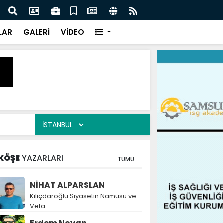
naz: İlkadım’da Gönüllere Dokunuyoruz
İBAD
LAR
GALERİ
VİDEO
KÖŞE
YAZARLARI
TÜMÜ
NİHAT ALPARSLAN
Kılıçdaroğlu Siyasetin Namusu ve
Vefa
Erdem Noyan