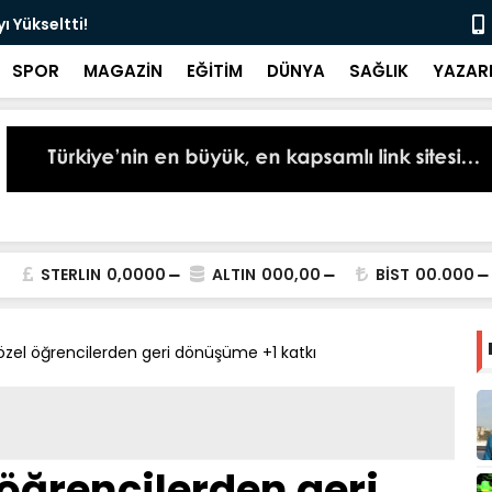
 Yükseltti!
Başkan Kur
SPOR
MAGAZİN
EĞİTİM
DÜNYA
SAĞLIK
YAZAR
STERLIN
0,0000
ALTIN
000,00
BİST
00.000
zel öğrencilerden geri dönüşüme +1 katkı
öğrencilerden geri