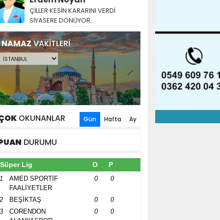
ÇİLLER KESİN KARARINI VERDİ
SİYASERE DÖNÜYOR.
NAMAZ
VAKİTLERİ
ÇOK
OKUNANLAR
Gün
Hafta
Ay
PUAN
DURUMU
Süper Lig
O
P
1
AMED SPORTİF
0
0
FAALİYETLER
2
BEŞİKTAŞ
0
0
3
CORENDON
0
0