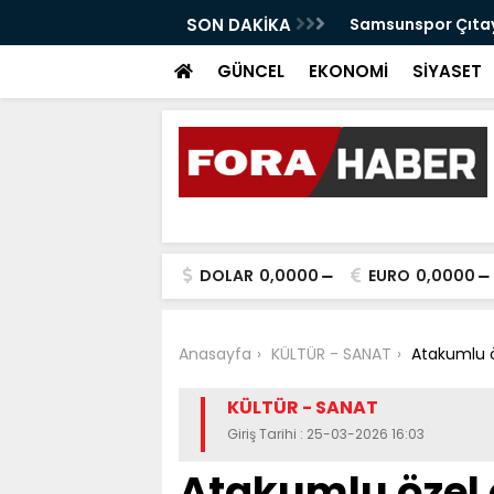
anabilir Bir Tekkeköy İçin Çalışıyoruz"
SON DAKİKA
Samsunspor Çıtayı
GÜNCEL
EKONOMİ
SİYASET
DOLAR
0,0000
EURO
0,0000
Anasayfa
KÜLTÜR - SANAT
Atakumlu ö
KÜLTÜR - SANAT
Giriş Tarihi : 25-03-2026 16:03
Atakumlu özel 