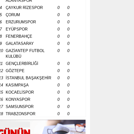
ALANYASPOR
4
ÇAYKUR RİZESPOR
0
0
5
ÇORUM
0
0
6
ERZURUMSPOR
0
0
7
EYÜPSPOR
0
0
8
FENERBAHÇE
0
0
9
GALATASARAY
0
0
10
GAZİANTEP FUTBOL
0
0
KULÜBÜ
11
GENÇLERBİRLİĞİ
0
0
12
GÖZTEPE
0
0
13
İSTANBUL BAŞAKŞEHİR
0
0
14
KASIMPAŞA
0
0
15
KOCAELİSPOR
0
0
16
KONYASPOR
0
0
17
SAMSUNSPOR
0
0
18
TRABZONSPOR
0
0