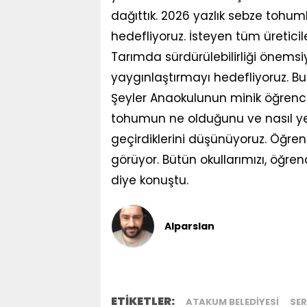
dağıttık. 2026 yazlık sebze tohum
hedefliyoruz. İsteyen tüm üretici
Tarımda sürdürülebilirliği önems
yaygınlaştırmayı hedefliyoruz. 
Şeyler Anaokulunun minik öğrencile
tohumun ne olduğunu ve nasıl yeti
geçirdiklerini düşünüyoruz. Öğrenc
görüyor. Bütün okullarımızı, öğren
diye konuştu.
Alparslan
ETİKETLER:
ATAKUM BELEDIYESI
SE