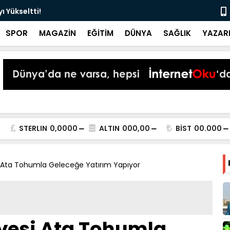
 Yükseltti!
Başkan Kur
SPOR
MAGAZİN
EĞİTİM
DÜNYA
SAĞLIK
YAZAR
STERLIN
0,0000
ALTIN
000,00
BİST
00.000
 Ata Tohumla Geleceğe Yatırım Yapıyor
yesi Ata Tohumla