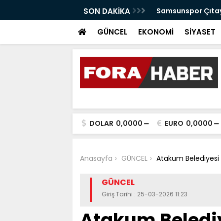
anabilir Bir Tekkeköy İçin Çalışıyoruz"
SON DAKİKA
Samsunspor Çıtayı
GÜNCEL
EKONOMİ
SİYASET
DOLAR
0,0000
EURO
0,0000
Anasayfa
GÜNCEL
Atakum Belediyesi
GÜNCEL
Giriş Tarihi : 25-03-2026 11:23
Atakum Beledi