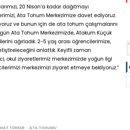
larımızı, 20 Nisan’a kadar dağıtmayı
lerimizi, Ata Tohum Merkezimize davet ediyoruz.
iyoruz ve bunun için de ata tohum çalışmalarını
Bugün Ata Tohum Merkezimizde, Atakum Küçük
rini ağırladık. 2-5 yaş arası öğrencilerimize,
ştireleceğini anlattık. Keyifli zaman
i, okul ziyaretlerimiz merkezimizde yoğun ilgi
cilerimizi merkezimizi ziyaret etmeye bekliyoruz.”
RHAT TÜRKER
ATA TOHUMU