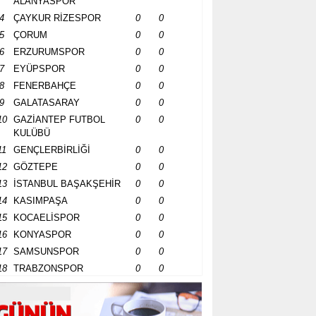
ALANYASPOR
4
ÇAYKUR RİZESPOR
0
0
5
ÇORUM
0
0
6
ERZURUMSPOR
0
0
7
EYÜPSPOR
0
0
8
FENERBAHÇE
0
0
9
GALATASARAY
0
0
10
GAZİANTEP FUTBOL
0
0
KULÜBÜ
11
GENÇLERBİRLİĞİ
0
0
12
GÖZTEPE
0
0
13
İSTANBUL BAŞAKŞEHİR
0
0
14
KASIMPAŞA
0
0
15
KOCAELİSPOR
0
0
16
KONYASPOR
0
0
17
SAMSUNSPOR
0
0
18
TRABZONSPOR
0
0