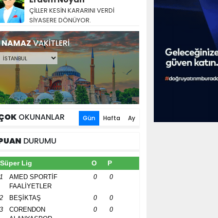
ÇİLLER KESİN KARARINI VERDİ
SİYASERE DÖNÜYOR.
NAMAZ
VAKİTLERİ
ÇOK
OKUNANLAR
Gün
Hafta
Ay
PUAN
DURUMU
Süper Lig
O
P
1
AMED SPORTİF
0
0
FAALİYETLER
2
BEŞİKTAŞ
0
0
3
CORENDON
0
0