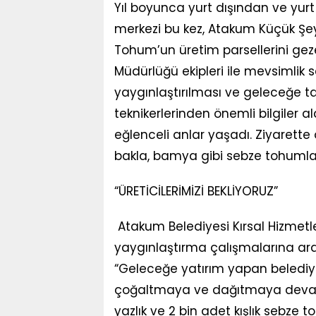
Yıl boyunca yurt dışından ve yurt
merkezi bu kez, Atakum Küçük Şeyl
Tohum’un üretim parsellerini geze
Müdürlüğü ekipleri ile mevsimlik s
yaygınlaştırılması ve geleceğe t
teknikerlerinden önemli bilgiler a
eğlenceli anlar yaşadı. Ziyarette
bakla, bamya gibi sebze tohumlar
“ÜRETİCİLERİMİZİ BEKLİYORUZ”
Atakum Belediyesi Kırsal Hizmetl
yaygınlaştırma çalışmalarına ara
“Geleceğe yatırım yapan belediye
çoğaltmaya ve dağıtmaya devam e
yazlık ve 2 bin adet kışlık sebze t