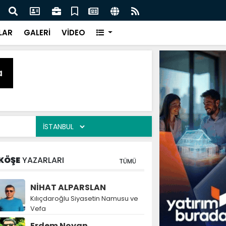
naz: İlkadım’da Gönüllere Dokunuyoruz
İBAD
LAR
GALERİ
VİDEO
KÖŞE
YAZARLARI
TÜMÜ
NİHAT ALPARSLAN
Kılıçdaroğlu Siyasetin Namusu ve
Vefa
Erdem Noyan